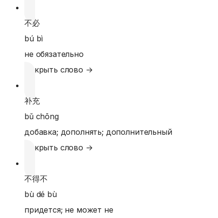
不必
bú bì
не обязательно
Открыть слово →
补充
bǔ chōng
добавка; дополнять; дополнительный
Открыть слово →
不得不
bù dé bù
придется; не может не