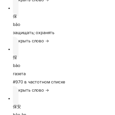
保
bǎo
защищать; охранять
Открыть слово →
报
bào
газета
#
970
в частотном списке
Открыть слово →
保安
bǎo ān