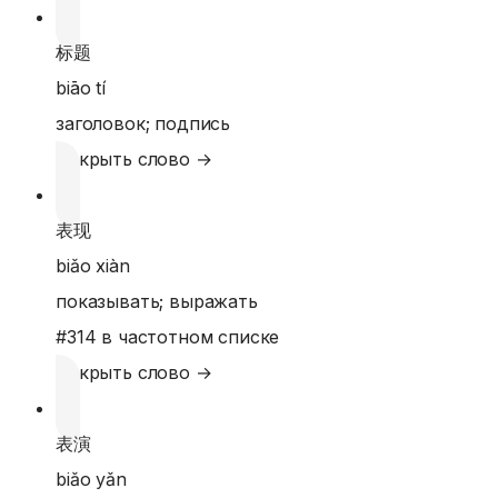
标题
biāo tí
заголовок; подпись
Открыть слово →
表现
biǎo xiàn
показывать; выражать
#
314
в частотном списке
Открыть слово →
表演
biǎo yǎn