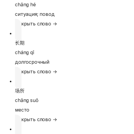
chǎng hé
ситуация; повод
Открыть слово →
长期
cháng qī
долгосрочный
Открыть слово →
场所
chǎng suǒ
место
Открыть слово →