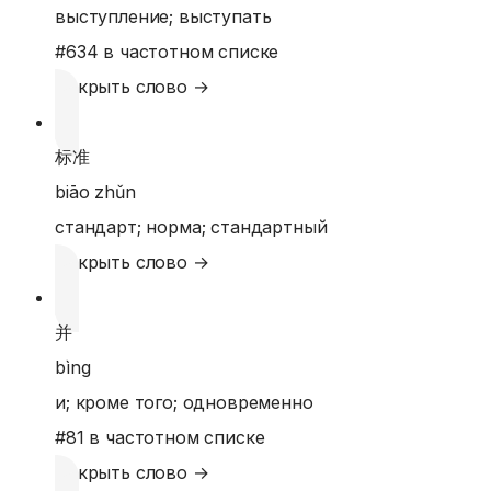
выступление; выступать
#
634
в частотном списке
Открыть слово →
标准
biāo zhǔn
стандарт; норма; стандартный
Открыть слово →
并
bìng
и; кроме того; одновременно
#
81
в частотном списке
Открыть слово →