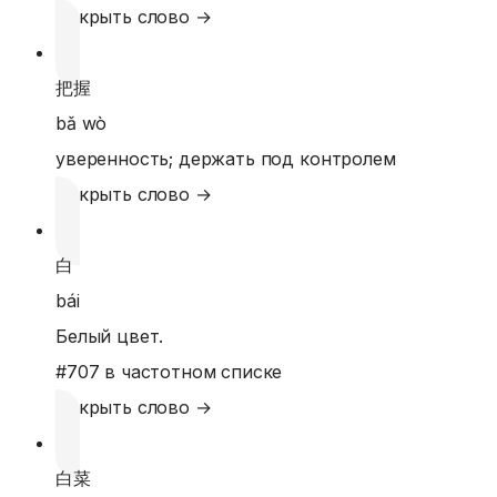
Открыть слово →
把握
bǎ wò
уверенность; держать под контролем
Открыть слово →
白
bái
Белый цвет.
#
707
в частотном списке
Открыть слово →
白菜