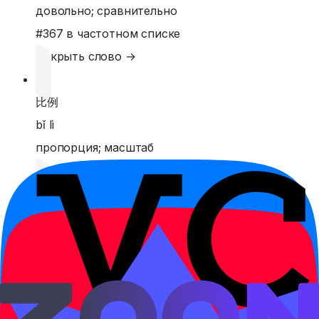
довольно; сравнительно
#
367
в частотном списке
Открыть слово →
比例
bǐ lì
пропорция; масштаб
Открыть слово →
必然
bì rán
неизбежный; определенный
Открыть слово →