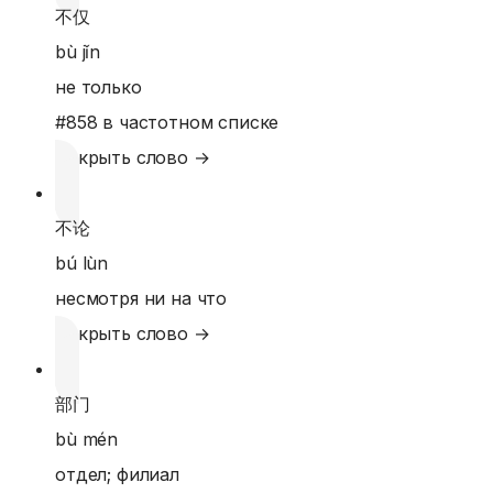
不仅
bù jǐn
не только
#
858
в частотном списке
Открыть слово →
不论
bú lùn
несмотря ни на что
Открыть слово →
部门
bù mén
отдел; филиал