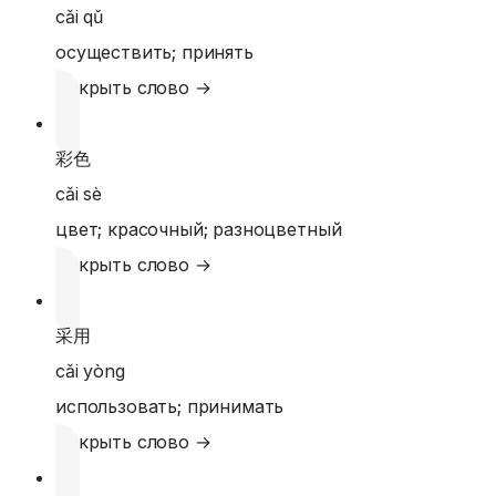
cǎi qǔ
осуществить; принять
Открыть слово →
彩色
cǎi sè
цвет; красочный; разноцветный
Открыть слово →
采用
cǎi yòng
использовать; принимать
Открыть слово →