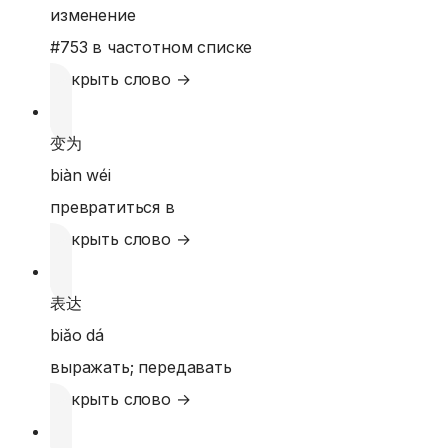
изменение
#
753
в частотном списке
Открыть слово →
变为
biàn wéi
превратиться в
Открыть слово →
表达
biǎo dá
выражать; передавать
Открыть слово →