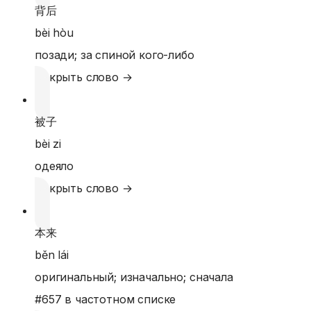
背后
bèi hòu
позади; за спиной кого-либо
Открыть слово →
被子
bèi zi
одеяло
Открыть слово →
本来
běn lái
оригинальный; изначально; сначала
#
657
в частотном списке