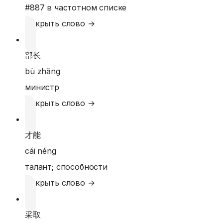
#
887
в частотном списке
Открыть слово →
部长
bù zhǎng
министр
Открыть слово →
才能
cái néng
талант; способности
Открыть слово →
采取