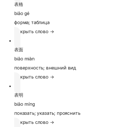
表格
biǎo gé
форма; таблица
Открыть слово →
表面
biǎo miàn
поверхность; внешний вид
Открыть слово →
表明
biǎo míng
показать; указать; прояснить
Открыть слово →