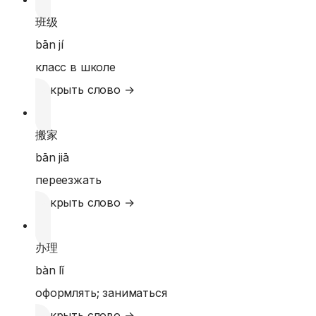
班级
bān jí
класс в школе
Открыть слово →
搬家
bān jiā
переезжать
Открыть слово →
办理
bàn lǐ
оформлять; заниматься
Открыть слово →