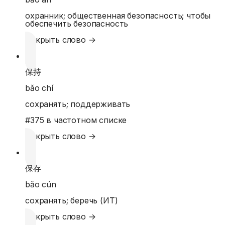
охранник; общественная безопасность; чтобы
обеспечить безопасность
Открыть слово →
保持
bǎo chí
сохранять; поддерживать
#
375
в частотном списке
Открыть слово →
保存
bǎo cún
сохранять; беречь (ИТ)
Открыть слово →