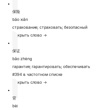
保险
bǎo xiǎn
страхование; страховать; безопасный
Открыть слово →
保证
bǎo zhèng
гарантия; гарантировать; обеспечивать
#
394
в частотном списке
Открыть слово →
背
bèi