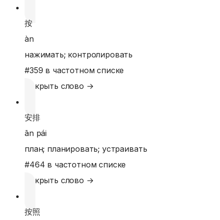
按
àn
нажимать; контролировать
#
359
в частотном списке
Открыть слово →
安排
ān pái
план; планировать; устраивать
#
464
в частотном списке
Открыть слово →
按照