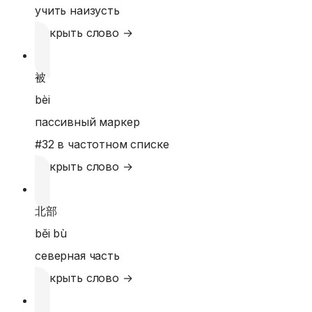
учить наизусть
Открыть слово →
被
bèi
пассивный маркер
#
32
в частотном списке
Открыть слово →
北部
běi bù
северная часть
Открыть слово →