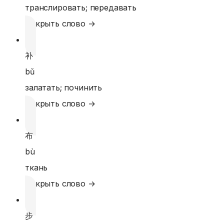
транслировать; передавать
Открыть слово →
补
bǔ
залатать; починить
Открыть слово →
布
bù
ткань
Открыть слово →
步