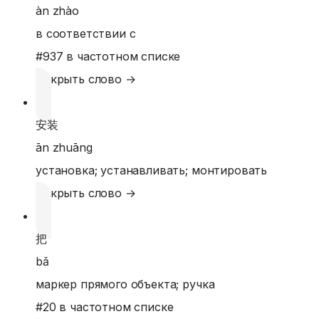
àn zhào
в соответствии с
#
937
в частотном списке
Открыть слово →
安装
ān zhuāng
установка; устанавливать; монтировать
Открыть слово →
把
bǎ
маркер прямого объекта; ручка
#
20
в частотном списке