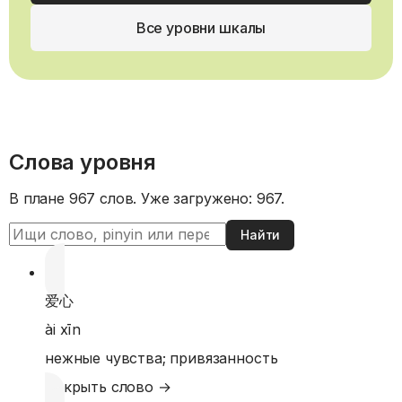
Все уровни шкалы
Слова уровня
В плане 967 слов.
Уже загружено: 967.
Найти
爱心
ài xīn
нежные чувства; привязанность
Открыть слово →