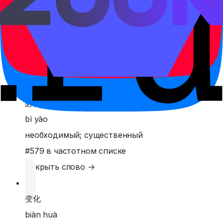
比赛
bǐ sài
соревнование; матч
#
432
в частотном списке
Открыть слово →
必要
bì yào
необходимый; существенный
#
579
в частотном списке
Открыть слово →
变化
biàn huà