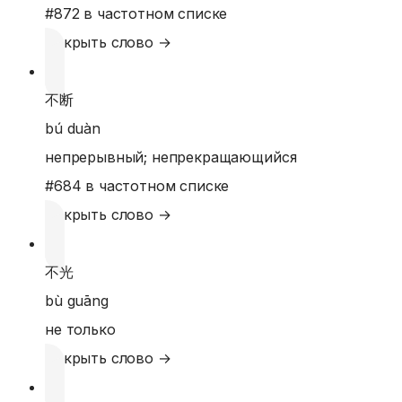
#
872
в частотном списке
Открыть слово →
不断
bú duàn
непрерывный; непрекращающийся
#
684
в частотном списке
Открыть слово →
不光
bù guāng
не только
Открыть слово →