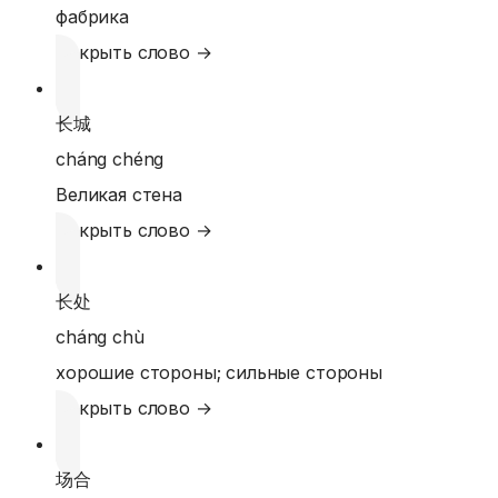
фабрика
Открыть слово →
长城
cháng chéng
Великая стена
Открыть слово →
长处
cháng chù
хорошие стороны; сильные стороны
Открыть слово →
场合