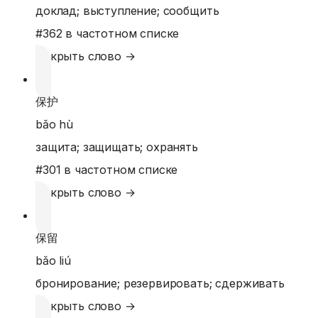
доклад; выступление; сообщить
#
362
в частотном списке
Открыть слово →
保护
bǎo hù
защита; защищать; охранять
#
301
в частотном списке
Открыть слово →
保留
bǎo liú
бронирование; резервировать; сдерживать
Открыть слово →