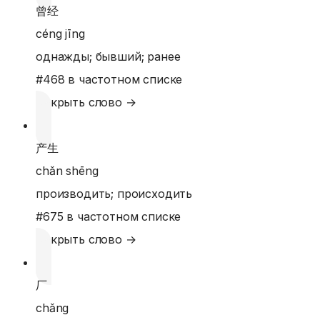
曾经
céng jīng
однажды; бывший; ранее
#
468
в частотном списке
Открыть слово →
产生
chǎn shēng
производить; происходить
#
675
в частотном списке
Открыть слово →
厂
chǎng