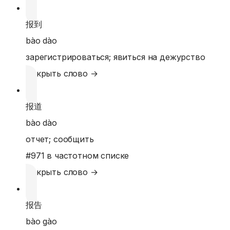
报到
bào dào
зарегистрироваться; явиться на дежурство
Открыть слово →
报道
bào dào
отчет; сообщить
#
971
в частотном списке
Открыть слово →
报告
bào gào