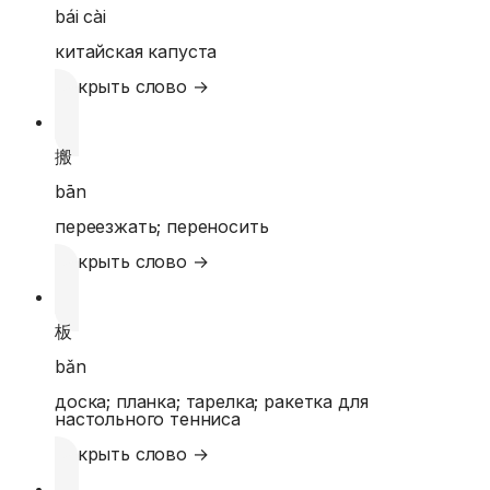
bái cài
китайская капуста
Открыть слово →
搬
bān
переезжать; переносить
Открыть слово →
板
bǎn
доска; планка; тарелка; ракетка для
настольного тенниса
Открыть слово →