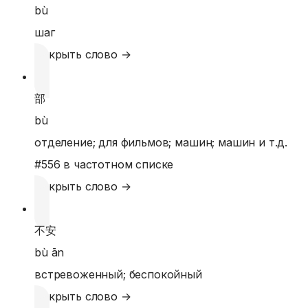
bù
шаг
Открыть слово →
部
bù
отделение; для фильмов; машин; машин и т.д.
#
556
в частотном списке
Открыть слово →
不安
bù ān
встревоженный; беспокойный
Открыть слово →