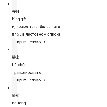
并且
bìng qiě
и; кроме того; более того
#
453
в частотном списке
Открыть слово →
播出
bō chū
транслировать
Открыть слово →
播放
bō fàng