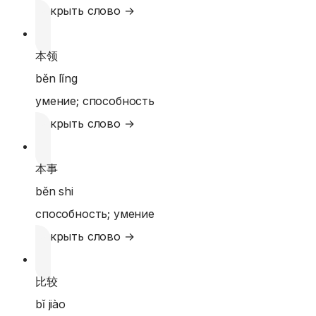
Открыть слово →
本领
běn lǐng
умение; способность
Открыть слово →
本事
běn shi
способность; умение
Открыть слово →
比较
bǐ jiào