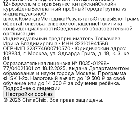
12+
Взрослым с нуля
Бизнес-китайский
Онлайн-
курсы
Цены
Бесплатный пробный
Города
Группа vs
индивидуально
О
школе
Команда
Методика
Результаты
Отзывы
Блог
Грам
оферта
Пользовательское соглашение
Политика
конфиденциальности
Сведения об образовательной
организации
Индивидуальный предприниматель Толкачева
Ирина Владимировна
· ИНН
323101941586
ОГРНИП
323774600710570
· Юридический адрес:
108834, г. Москва, ул. Эдварда Грига, д. 18, к. 3, кв.
84
Образовательная лицензия №
Л035-01298-
77/04021301
от 18.12.2025, выдана
Департаментом
образования и науки города Москвы
. Программа
«
HSK 1-2
».
Налоговый вычет: до 19 500 ₽ за своё
обучение или до 14 300 ₽ за обучение ребёнка.
Подробнее о лицензии
Настройки cookies
©
2026
ChinaChild. Все права защищены.