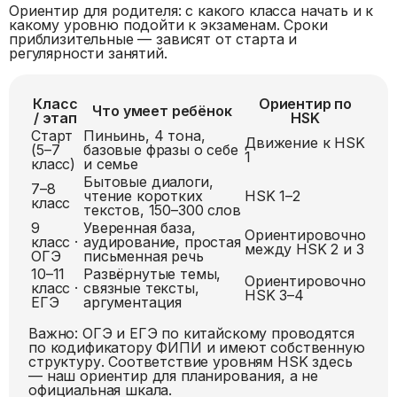
Ориентир для родителя: с какого класса начать и к
какому уровню подойти к экзаменам. Сроки
приблизительные — зависят от старта и
регулярности занятий.
Класс
Ориентир по
Что умеет ребёнок
/ этап
HSK
Старт
Пиньинь, 4 тона,
Движение к HSK
(5–7
базовые фразы о себе
1
класс)
и семье
Бытовые диалоги,
7–8
чтение коротких
HSK 1–2
класс
текстов, 150–300 слов
9
Уверенная база,
Ориентировочно
класс ·
аудирование, простая
между HSK 2 и 3
ОГЭ
письменная речь
10–11
Развёрнутые темы,
Ориентировочно
класс ·
связные тексты,
HSK 3–4
ЕГЭ
аргументация
Важно: ОГЭ и ЕГЭ по китайскому проводятся
по кодификатору ФИПИ и имеют собственную
структуру. Соответствие уровням HSK здесь
— наш ориентир для планирования, а не
официальная шкала.