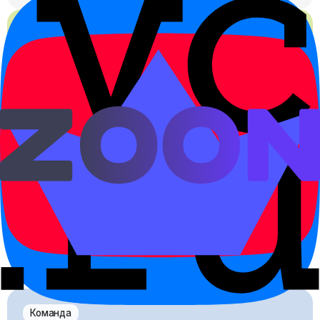
Мини-группа до 5
15 990 ₽
8 занятий
Живой диалог со сверстниками и поддержка
группы — как с репетитором, но дешевле.
При наличии права родитель может вернуть до 14
300 ₽ за обучение ребёнка. Лимит общий для обоих
родителей, а фактическая сумма зависит от
расходов и уплаченного НДФЛ. Помогаем с
документами.
Команда