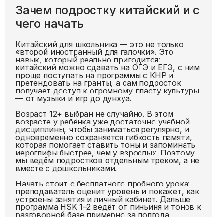
Зачем подростку китайский и с
чего начать
Китайский для школьника — это не только
«второй иностранный для галочки». Это
навык, который реально пригодится:
китайский можно сдавать на ОГЭ и ЕГЭ, с ним
проще поступать на программы с КНР и
претендовать на гранты, а сам подросток
получает доступ к огромному пласту культуры
— от музыки и игр до дунхуа.
Возраст 12+ выбран не случайно. В этом
возрасте у ребёнка уже достаточно учебной
дисциплины, чтобы заниматься регулярно, и
одновременно сохраняется гибкость памяти,
которая помогает ставить тоны и запоминать
иероглифы быстрее, чем у взрослых. Поэтому
мы ведём подростков отдельным треком, а не
вместе с дошкольниками.
Начать стоит с бесплатного пробного урока:
преподаватель оценит уровень и покажет, как
устроены занятия и личный кабинет. Дальше
программа HSK 1–2 ведёт от пиньиня и тонов к
разговорной базе примерно за полгода