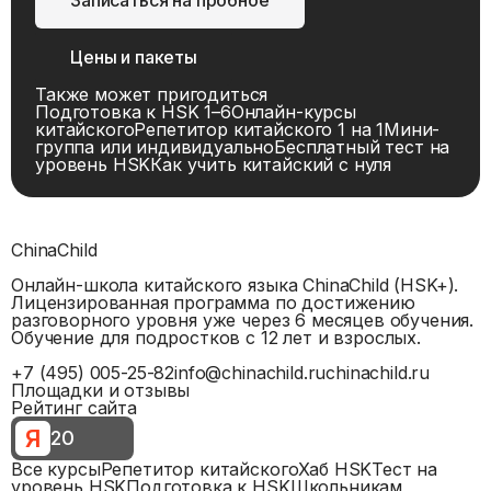
Цены и пакеты
Также может пригодиться
Подготовка к HSK 1–6
Онлайн-курсы
китайского
Репетитор китайского 1 на 1
Мини-
группа или индивидуально
Бесплатный тест на
уровень HSK
Как учить китайский с нуля
ChinaChild
Онлайн-школа китайского языка ChinaChild (HSK+).
Лицензированная программа по достижению
разговорного уровня уже через 6 месяцев обучения.
Обучение для подростков с 12 лет и взрослых.
+7 (495) 005-25-82
info@chinachild.ru
chinachild.ru
Площадки и отзывы
Рейтинг сайта
Я
20
Все курсы
Репетитор китайского
Хаб HSK
Тест на
уровень HSK
Подготовка к HSK
Школьникам