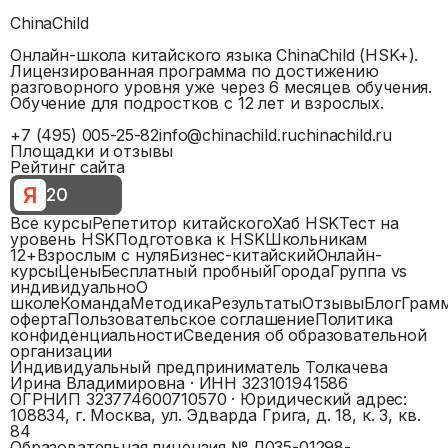
ChinaChild
Онлайн-школа китайского языка ChinaChild (HSK+).
Лицензированная программа по достижению
разговорного уровня уже через 6 месяцев обучения.
Обучение для подростков с 12 лет и взрослых.
+7 (495) 005-25-82
info@chinachild.ru
chinachild.ru
Площадки и отзывы
Рейтинг сайта
Я
20
Все курсы
Репетитор китайского
Хаб HSK
Тест на
уровень HSK
Подготовка к HSK
Школьникам
12+
Взрослым с нуля
Бизнес-китайский
Онлайн-
курсы
Цены
Бесплатный пробный
Города
Группа vs
индивидуально
О
школе
Команда
Методика
Результаты
Отзывы
Блог
Грам
оферта
Пользовательское соглашение
Политика
конфиденциальности
Сведения об образовательной
организации
Индивидуальный предприниматель Толкачева
Ирина Владимировна
· ИНН
323101941586
ОГРНИП
323774600710570
· Юридический адрес:
108834, г. Москва, ул. Эдварда Грига, д. 18, к. 3, кв.
84
Образовательная лицензия №
Л035-01298-