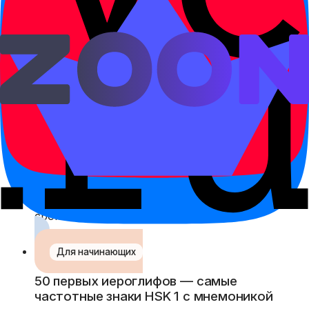
Лучшие самоучители китайского 2026 —
учебники, приложения, подкасты
Рейтинг самоучителей китайского 2026:
учебники (HSK Standard Course,
Кондрашевский), приложения (Pleco, Anki),
подкасты и YouTube.
Для начинающих
Трудно ли учить китайский — мифы и
реальность
Что в китайском действительно сложно, а что
миф. Сравнение с другими языками, реальные
сроки и истории учеников ChinaChild.
Для начинающих
50 первых иероглифов — самые
частотные знаки HSK 1 с мнемоникой