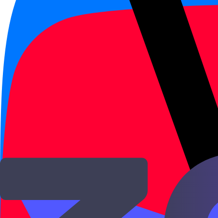
Многие международные к
обмене.
Российские работодатели
брендов.
Программа стипендий CSC
КНР для иностранных студе
Каждый уровень HSK 2.0 опре
слов и 174 иероглифа, базовы
поддержать простой диалог. H
переговоры, презентации, чте
5 000+ слов, уровень почти но
Структура экзамена включает 
HSK 1–2 письма нет — только 
иероглифов. Длительность — о