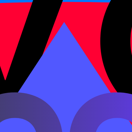
омпании
работающие с Китаем — особенно в логистике, 
с китайскими партнёрами — переводчики, ВЭД-специа
(China Scholarship Council) — основная программа пр
нтов.
деляется минимальным словарным запасом и граммати
е бытовые ситуации (приветствие, числа, время, семья)
SK 3 — 600/617, начало уровня B1 по CEFR. HSK 4 — 1 2
ние СМИ. HSK 5 — 2 500 слов, продвинутый C1: лекции,
сителя.
три раздела: 听力 (аудирование), 阅读 (чтение) и 书写 (пи
тесты с вариантами ответов. На HSK 5–6 нужно писать
т 35 минут (HSK 1) до 140 минут (HSK 6). Проходной б