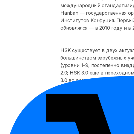
международный стандартизиро
Hanban — государственная ор
Институтов Конфуция. Первый
обновлялся — в 2010 году и в
HSK существует в двух актуал
большинством зарубежных уче
(уровни 1–9, постепенно внед
2.0; HSK 3.0 ещё в переходно
3.0 во всех ситуациях.
Сертификат HSK признают:
Все университеты Китая
— 
гуманитарных факультетов.