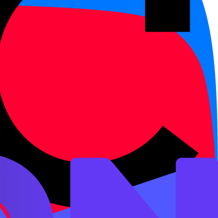
торговле, IT, культурном
листы, представители
авительственных стипендий
ческим объёмом. HSK 1 — 150
. HSK 2 — 300/347, можно
00/1 064, рабочий уровень B2:
 научная литература. HSK 6 —
сьмо, появляется с HSK 3). На
 развёрнутые эссе на 600+
алл — 60% (180 из 300 по