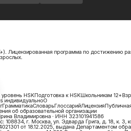
K+). Лицензированная программа по достижению ра
взрослых.
u
а уровень HSK
Подготовка к HSK
Школьникам 12+
Взр
vs индивидуально
О
г
Грамматика
Словарь
Глоссарий
Лицензия
Публична
ения об образовательной организации
Ирина Владимировна
· ИНН
323101941586
с:
108834, г. Москва, ул. Эдварда Грига, д. 18, к. 3, к
4021301
от 18.12.2025, выдана
Департаментом образ