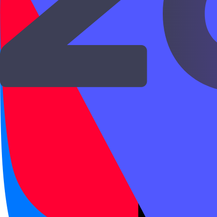
каждому разделу). Сертификат
Китая обычно требуют, чтобы 
В России экзамен HSK сдают в
(Екатеринбург), НГТУ (Новоси
Регистрация идёт через офици
проводится в основном весной
₽ за HSK 1 до 3 500 ₽ за HSK 6
Подготовка к HSK 1–2 в средн
18 месяцев. От HSK 4 до HSK
погружением. ChinaChild ведё
предоставляет платформу для