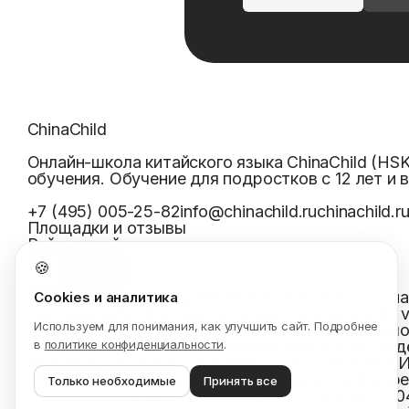
ChinaChild
Онлайн-школа китайского языка ChinaChild (HS
обучения. Обучение для подростков с 12 лет и 
+7 (495) 005-25-82
info@chinachild.ru
chinachild.r
Площадки и отзывы
Рейтинг сайта
🍪
Я
20
Все курсы
Репетитор китайского
Хаб HSK
Тест н
Cookies и аналитика
курсы
Цены
Бесплатный пробный
Города
Группа 
Используем для понимания, как улучшить сайт. Подробнее
школе
Команда
Методика
Результаты
Отзывы
Бло
в
политике конфиденциальности
.
соглашение
Политика конфиденциальности
Свед
Индивидуальный предприниматель Толкачева 
ОГРНИП
323774600710570
· Юридический адре
Только необходимые
Принять все
Образовательная лицензия №
Л035-01298-77/0