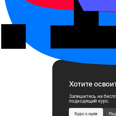
Связанные тер
Пиньинь
Путунхуа
HSKK
Институт Конфуция
HSK 3.0 (新HSK / HSK 3.0
Хотите освои
Запишитесь на бесп
подходящий курс.
Курс с нуля
Под