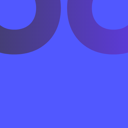
 с указанием конкретного балла действителен бессрочн
экзамен был сдан не более 2 лет назад.
 Институтах Конфуция при ведущих вузах: МГУ, СПбГУ,
бирск), ДВФУ (Владивосток), РУДН, РГГУ — всего 19 ц
альный портал chinesetest.cn — обычно за 4–5 недель 
 (март–май) и осенью (октябрь–декабрь), несколько ра
.
ем занимает 6 месяцев при темпе 4–6 часов в неделю.
 6 — 2–3 года интенсивных занятий с проживанием в К
т лицензированную подготовку к HSK 1–2 в формате ос
 самостоятельной работы до HSK 6 с обратной связью 