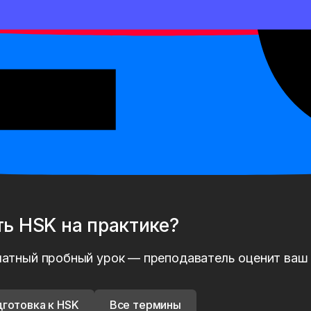
мины
)
ть
HSK
на практике?
латный пробный урок — преподаватель оценит ваш 
готовка к HSK
Все термины