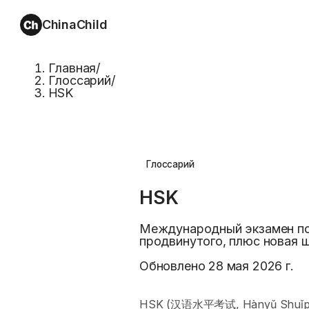
ChinaChild
Главная
/
Глоссарий
/
HSK
Глоссарий
HSK
Международный экзамен по 
продвинутого, плюс новая ш
Обновлено
28 мая 2026 г.
HSK (汉语水平考试, Hànyǔ Shuǐpíng