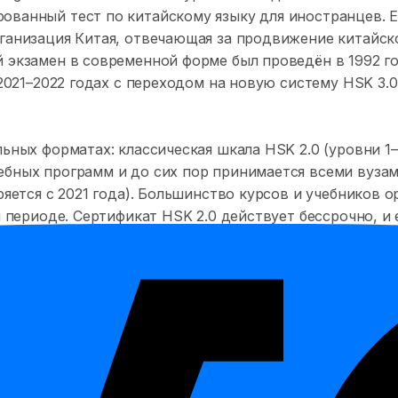
ванный тест по китайскому языку для иностранцев. Е
ганизация Китая, отвечающая за продвижение китайско
 экзамен в современной форме был проведён в 1992 го
 2021–2022 годах с переходом на новую систему HSK 3.0
ьных форматах: классическая шкала HSK 2.0 (уровни 1–
бных программ и до сих пор принимается всеми вузам
ряется с 2021 года). Большинство курсов и учебников 
м периоде. Сертификат HSK 2.0 действует бессрочно, и
HSK 4 нужен для бакалавриата на китайском, HSK 5 дл
 Для англоязычных программ HSK обычно не требуется.