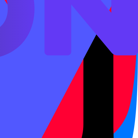
о, но для поступления в вузы
 КФУ (Казань), УрФУ
ентров на территории РФ.
до даты экзамена. Экзамен
з в год. Стоимость — от 800
 От HSK 2 до HSK 4 — ещё 12–
итае или полным языковым
новного курса и далее
преподавателя.