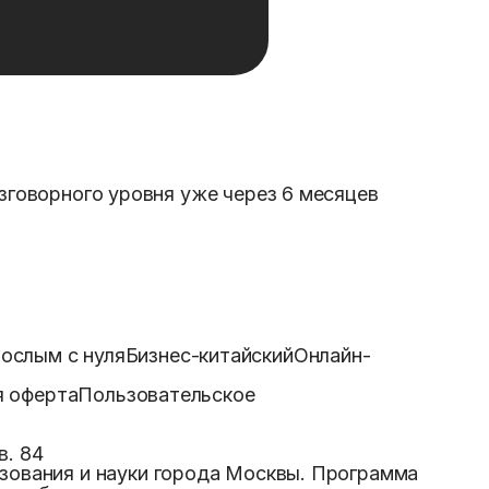
зговорного уровня уже через 6 месяцев
ослым с нуля
Бизнес-китайский
Онлайн-
я оферта
Пользовательское
в. 84
ования и науки города Москвы
. Программа