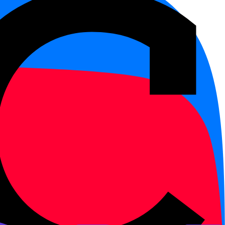
тонация, а часть слова.
,
mā
иках ставят диакритические
ереучивать не только
,
,
), заднеязычные (
,
n
l
g
вают простыми (
,
,
,
,
a
o
e
i
огда ученик понимает эту
туре и читать учебные
о на латинице опасно: ученик
еход выглядит так: сначала