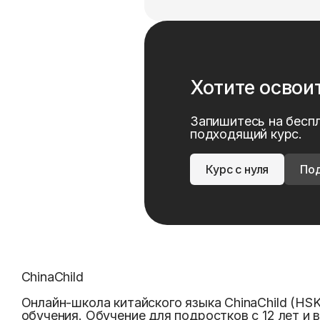
Хотите освои
Запишитесь на бесп
подходящий курс.
Курс с нуля
Под
ChinaChild
Онлайн-школа китайского языка ChinaChild (HS
обучения. Обучение для подростков с 12 лет и 