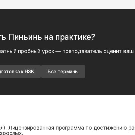
ть
Пиньинь
на практике?
латный пробный урок — преподаватель оценит ваш 
готовка к HSK
Все термины
K+). Лицензированная программа по достижению ра
взрослых.