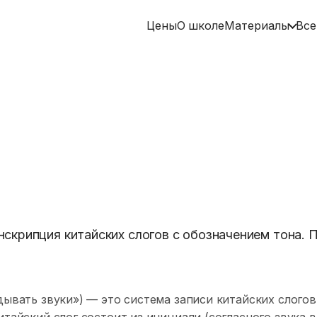
Цены
О школе
Материалы
Все
скрипция китайских слогов с обозначением тона. П
ывать звуки») — это система записи китайских слогов
тайский слог состоит из инициали (согласного звука в 