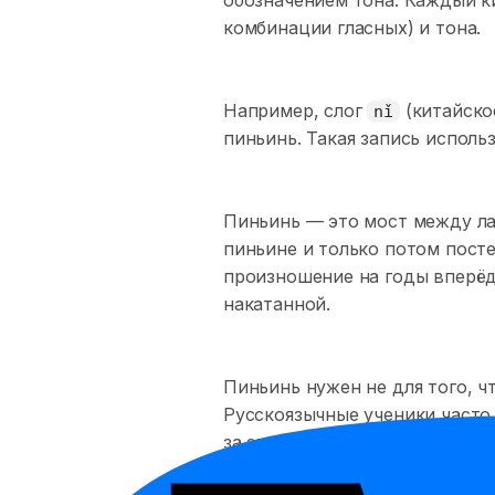
комбинации гласных) и тона.
Например, слог
(китайско
nǐ
пиньинь. Такая запись исполь
Пиньинь — это мост между ла
пиньине и только потом пост
произношение на годы вперёд:
накатанной.
Пиньинь нужен не для того, ч
Русскоязычные ученики част
за этого слово вроде
зв
qǐng
курс сначала разбирает артику