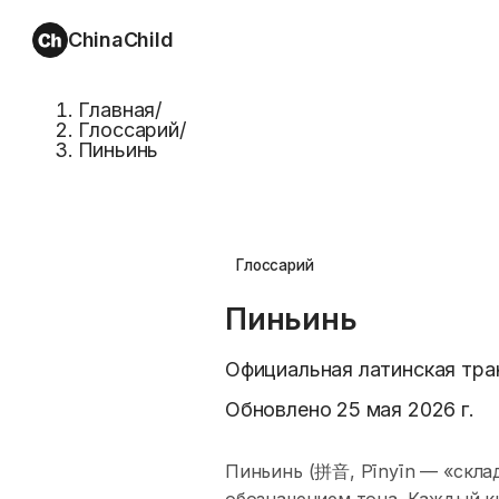
ChinaChild
Главная
/
Глоссарий
/
Пиньинь
Глоссарий
Пиньинь
Официальная латинская тран
Обновлено
25 мая 2026 г.
Пиньинь (拼音, Pīnyīn — «склад
обозначением тона. Каждый ки