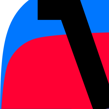
перед
и
.
i
ü
В пиньине четыре основных то
,
и
для китайского
má
mǎ
mà
знаки над гласной:
,
,
ā
á
ǎ
произношение, но и слуховое
Инициали в пиньине делят на 
,
), аффрикаты и шипящие
k
h
,
), дифтонгами (
,
u
ü
ai
ei
сетку, новые слова перестают
Пиньинь также помогает искат
диалоги до того, как набран 
быстро читает транскрипцию, 