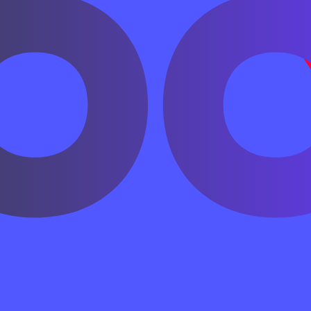
ьине, затем иероглиф, затем фраза целиком.
1 первые две недели посвящены именно постановке пин
нимальные пары, тренируем слух и сразу связываем сл
шее обучение теряет эффективность: словарь растёт, а
я говорить.
скоязычных учеников — правила изменения записи. На
, хотя звук остаётся ближе к
, а не к обычному
.
xu
ü
u
ак полный «провал вниз и подъём вверх»: перед други
 короче. Поэтому пиньинь нельзя учить только глазами 
зами.
 различать омонимы, но не снимает неоднозначность п
оглифов, и только тон, контекст и знак показывают т