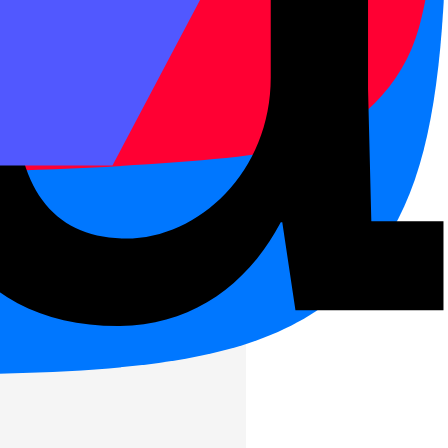
 пример фразы. Если оставить
а.
иветствие, вопрос, ответ,
ак отдельная таблица перед