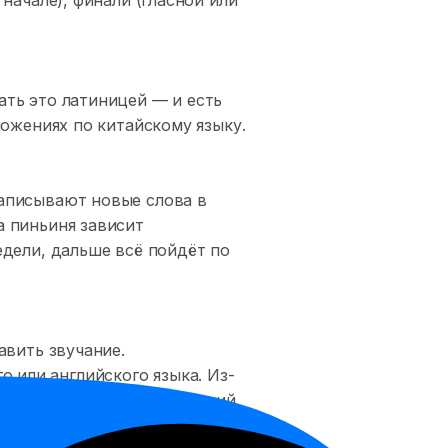
ать это латиницей — и есть
ложениях по китайскому языку.
записывают новые слова в
а пиньиня зависит
едели, дальше всё пойдёт по
авить звучание.
 или английского языка. Из-
ужих звуков. Поэтому хороший
кость, как меняется слог