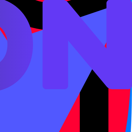
ьиня и тонов. Мы проверяем
оги с частотными словами.
 ученик всё равно не
пример,
после
,
,
ü
j
q
x
 Третий тон в связной речи
м третьим тоном он меняется,
по таблице; его нужно сразу
олностью. Слог
может
shi
очное слово. Поэтому