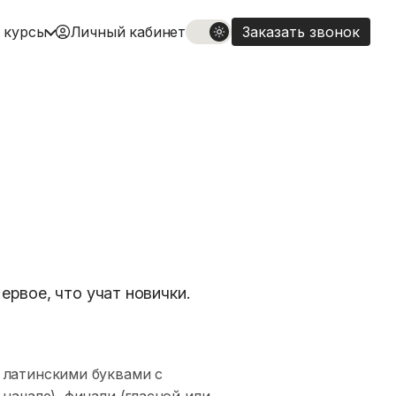
 курсы
Личный кабинет
Заказать звонок
ервое, что учат новички.
 латинскими буквами с
начале), финали (гласной или