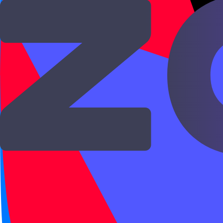
слог и тон, затем слово в пин
В программе ChinaChild HSK 
произношение вслух, даём ми
Без этого фундамента дальней
понимает живую речь и боитс
Отдельная сложность для рус
пишется без точек:
,
,
ju
qu
тоже часто не произносится к
а в быстрой фразе становится
слушать и проговаривать фра
В словарях пиньинь помогает
соответствовать десяткам иер