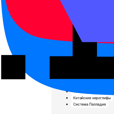
нормальный словарный конспек
только латиницу, китайский б
Для самопроверки полезно чит
числительное с предметом. Та
«настоящим» китайским.
Связанные тер
HSK
Путунхуа
Тоны китайского языка
Китайские иероглифы
Система Палладия