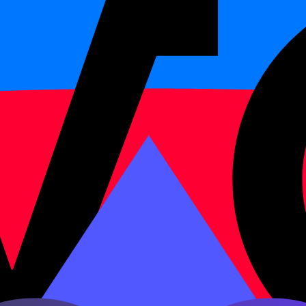
на и нейтральный тон. Тон — это не эмоциональная ин
 уха звучат как разные слоги. Именно поэтому в учебн
,
. Если тон не поставить в начале, потом придётся п
à
 распознавание.
группы: губные (
,
,
,
), переднеязычные (
,
b
p
m
f
d
t
 (
,
,
,
,
,
,
,
,
,
). Финали бы
j
q
x
zh
ch
sh
r
z
c
s
,
,
) и носовыми (
,
,
,
,
). К
ao
ou
an
en
ang
eng
ong
 быть случайными.
ь слова в словаре, вводить китайский текст на клавиа
достаточный запас иероглифов. Но задерживаться тольк
но не узнаёт реальные знаки в тексте. Нормальный пер