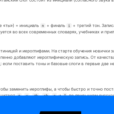
е «ты») = инициаль
+ финаль
+ третий тон. Запис
n
i
зуется во всех современных словарях, учебниках и при
тиницей и иероглифами. На старте обучения новички 
епенно добавляют иероглифическую запись. От качеств
 если поставить тоны и базовые слоги в первые две н
тобы заменить иероглифы, а чтобы быстро и точно пост
о читают
,
,
,
,
и
по привычкам русского
q
x
zh
ch
e
ü
учит не как «пожалуйста», а как набор похожих, но ч
ляцию: где язык, насколько сильный выдох, есть ли мяг