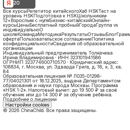
Я
20
Все курсы
Репетитор китайского
Хаб HSK
Тест на
уровень HSK
Подготовка к HSK
Школьникам
12+
Взрослым с нуля
Бизнес-китайский
Онлайн-
курсы
Цены
Бесплатный пробный
Города
Группа vs
индивидуально
О
школе
Команда
Методика
Результаты
Отзывы
Блог
Грам
оферта
Пользовательское соглашение
Политика
конфиденциальности
Сведения об образовательной
организации
Индивидуальный предприниматель Толкачева
Ирина Владимировна
· ИНН
323101941586
ОГРНИП
323774600710570
· Юридический адрес:
108834, г. Москва, ул. Эдварда Грига, д. 18, к. 3, кв.
84
Образовательная лицензия №
Л035-01298-
77/04021301
от 18.12.2025, выдана
Департаментом
образования и науки города Москвы
. Программа
«
HSK 1-2
».
Налоговый вычет: до 19 500 ₽ за своё
обучение или до 14 300 ₽ за обучение ребёнка.
Подробнее о лицензии
Настройки cookies
©
2026
ChinaChild. Все права защищены.