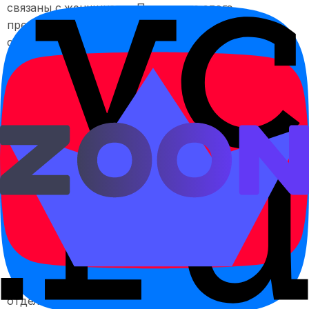
связаны с женщинами. Понимание этого
превращает иероглифы из случайных рисунков в
систему, и запоминание идёт в разы быстрее. К
уровню HSK 2 студент уже способен угадать
значение незнакомого иероглифа примерно в
половине случаев — по графеме.
Самые частотные графемы для уровня HSK 1–2: 人
(人/亻 человек), 女 (женщина), 心 (心/忄 сердце), 水
(水/氵 вода), 火 (火/灬 огонь), 口 (рот), 言 (言/讠 речь),
木 (дерево), 月 (月/⺼ месяц/плоть), 手 (手/扌 рука).
Уже эти 10 графем встречаются в сотнях
иероглифов первых двух уровней.
В программе ChinaChild графемы вводятся не
отдельным модулем, а сразу с первыми