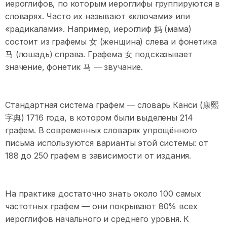
иероглифов, по которым иероглифы группируются в
словарях. Часто их называют «ключами» или
«радикалами». Например, иероглиф 妈 (мама)
состоит из графемы 女 (женщина) слева и фонетика
马 (лошадь) справа. Графема 女 подсказывает
значение, фонетик 马 — звучание.
Стандартная система графем — словарь Канси (康熙
字典) 1716 года, в котором были выделены 214
графем. В современных словарях упрощённого
письма используются варианты этой системы: от
188 до 250 графем в зависимости от издания.
На практике достаточно знать около 100 самых
частотных графем — они покрывают 80% всех
иероглифов начального и среднего уровня. К