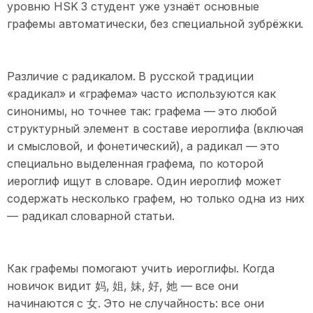
уровню HSK 3 студент уже узнаёт основные
графемы автоматически, без специальной зубрёжки.
Различие с радикалом. В русской традиции
«радикал» и «графема» часто используются как
синонимы, но точнее так: графема — это любой
структурный элемент в составе иероглифа (включая
и смысловой, и фонетический), а радикал — это
специально выделенная графема, по которой
иероглиф ищут в словаре. Один иероглиф может
содержать несколько графем, но только одна из них
— радикал словарной статьи.
Как графемы помогают учить иероглифы. Когда
новичок видит 妈, 姐, 妹, 好, 她 — все они
начинаются с 女. Это не случайность: все они