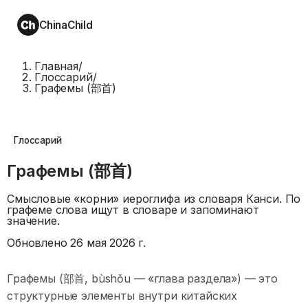
ChinaChild
Главная
/
Глоссарий
/
Графемы (部首)
Глоссарий
Графемы (部首)
Смысловые «корни» иероглифа из словаря Канси. По
графеме слова ищут в словаре и запоминают
значение.
Обновлено
26 мая 2026 г.
Графемы (部首, bùshǒu — «глава раздела») — это
структурные элементы внутри китайских