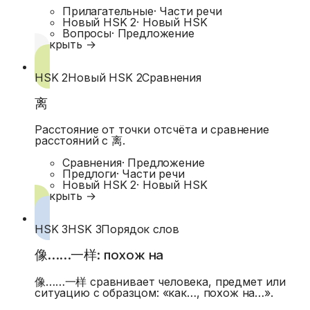
Прилагательные
·
Части речи
Новый HSK 2
·
Новый HSK
Вопросы
·
Предложение
Открыть →
HSK 2
Новый HSK 2
Сравнения
离
Расстояние от точки отсчёта и сравнение
расстояний с 离.
Сравнения
·
Предложение
Предлоги
·
Части речи
Новый HSK 2
·
Новый HSK
Открыть →
HSK 3
HSK 3
Порядок слов
像……一样: похож на
像……一样 сравнивает человека, предмет или
ситуацию с образцом: «как…, похож на…».