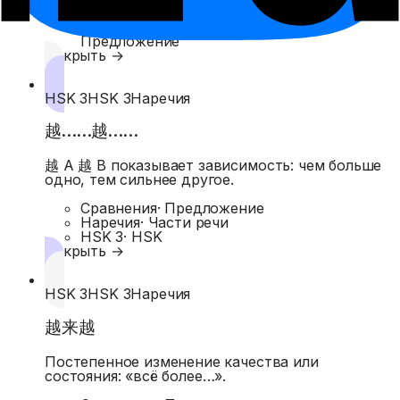
Новый HSK 3
·
Новый HSK
Отрицательные предложения
·
Предложение
Открыть →
HSK 3
HSK 3
Наречия
越……越……
越 A 越 B показывает зависимость: чем больше
одно, тем сильнее другое.
Сравнения
·
Предложение
Наречия
·
Части речи
HSK 3
·
HSK
Открыть →
HSK 3
HSK 3
Наречия
越来越
Постепенное изменение качества или
состояния: «всё более…».