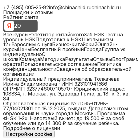
+7 (495) 005-25-82
info@chinachild.ru
chinachild.ru
Площадки и отзывы
Рейтинг сайта
Я
20
Все курсы
Репетитор китайского
Хаб HSK
Тест на
уровень HSK
Подготовка к HSK
Школьникам
12+
Взрослым с нуля
Бизнес-китайский
Онлайн-
курсы
Цены
Бесплатный пробный
Города
Группа vs
индивидуально
О
школе
Команда
Методика
Результаты
Отзывы
Блог
Грам
оферта
Пользовательское соглашение
Политика
конфиденциальности
Сведения об образовательной
организации
Индивидуальный предприниматель Толкачева
Ирина Владимировна
· ИНН
323101941586
ОГРНИП
323774600710570
· Юридический адрес:
108834, г. Москва, ул. Эдварда Грига, д. 18, к. 3, кв.
84
Образовательная лицензия №
Л035-01298-
77/04021301
от 18.12.2025, выдана
Департаментом
образования и науки города Москвы
. Программа
«
HSK 1-2
».
Налоговый вычет: до 19 500 ₽ за своё
обучение или до 14 300 ₽ за обучение ребёнка.
Подробнее о лицензии
Настройки cookies