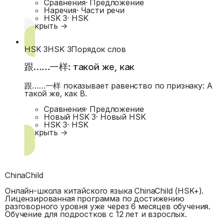
Сравнения
·
Предложение
Наречия
·
Части речи
HSK 3
·
HSK
Открыть →
HSK 3
HSK 3
Порядок слов
跟……一样: такой же, как
跟……一样 показывает равенство по признаку: A
такой же, как B.
Сравнения
·
Предложение
Новый HSK 3
·
Новый HSK
HSK 3
·
HSK
Открыть →
ChinaChild
Онлайн-школа китайского языка ChinaChild (HSK+).
Лицензированная программа по достижению
разговорного уровня уже через 6 месяцев обучения.
Обучение для подростков с 12 лет и взрослых.