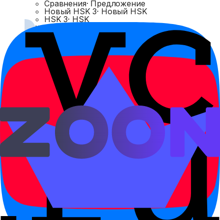
Сравнения
·
Предложение
Новый HSK 3
·
Новый HSK
HSK 3
·
HSK
Открыть →
HSK 3
HSK 3
Сравнения
比 с 更 / 最
更 усиливает сравнение, а 最 выделяет самый
высокий уровень признака.
Сравнения
·
Предложение
Наречия
·
Части речи
HSK 3
·
HSK
Открыть →
HSK 3
HSK 3
Отрицание
没有……那么: сравнение без 比
没有……那么 показывает, что A не достигает
уровня B по какому-то признаку.
Сравнения
·
Предложение