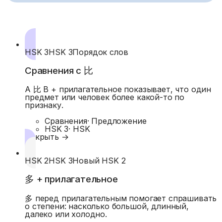
HSK 3
HSK 3
Порядок слов
Сравнения с 比
A 比 B + прилагательное показывает, что один
предмет или человек более какой-то по
признаку.
Сравнения
·
Предложение
HSK 3
·
HSK
Открыть →
HSK 2
HSK 3
Новый HSK 2
多 + прилагательное
多 перед прилагательным помогает спрашивать
о степени: насколько большой, длинный,
далеко или холодно.