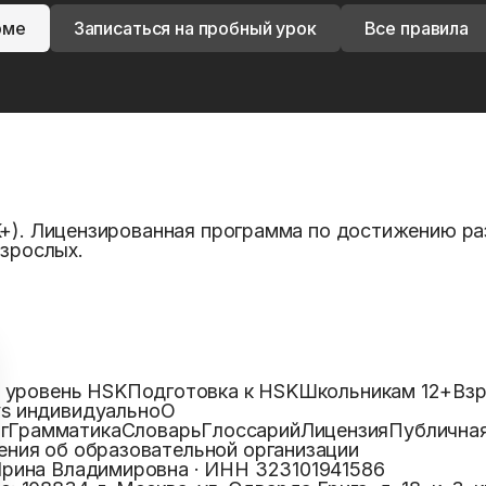
рме
Записаться на пробный урок
Все правила
K+). Лицензированная программа по достижению ра
взрослых.
u
а уровень HSK
Подготовка к HSK
Школьникам 12+
Взр
vs индивидуально
О
г
Грамматика
Словарь
Глоссарий
Лицензия
Публична
ения об образовательной организации
Ирина Владимировна
· ИНН
323101941586