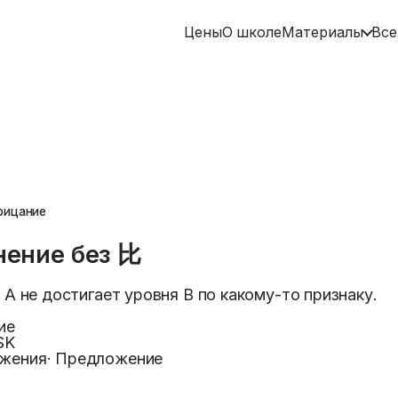
Цены
О школе
Материалы
Все
рицание
ение без 比
не достигает уровня B по какому-то признаку.
ие
SK
ожения
·
Предложение