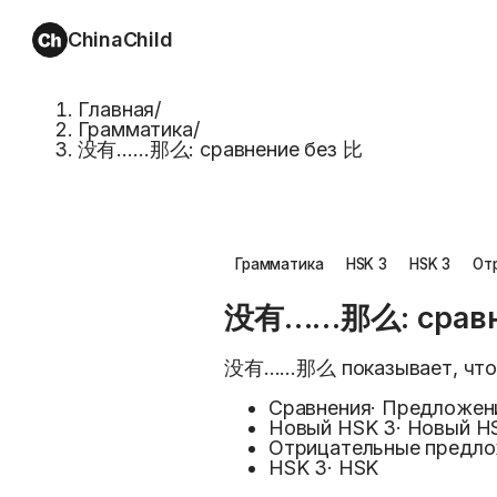
ChinaChild
Главная
/
Грамматика
/
没有……那么: сравнение без 比
Грамматика
HSK 3
HSK 3
От
没有……那么: сравн
没有……那么 показывает, что A 
Сравнения
·
Предложен
Новый HSK 3
·
Новый H
Отрицательные предл
HSK 3
·
HSK