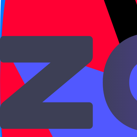
Мой китайский не такой
这个问题没有上个问题那
zhège wèntí méiyǒu shàn
Этот вопрос не такой 
这条路没有那条路那么远
zhè tiáo lù méiyǒu nà tiá
Эта дорога не такая дал
他没有我想的那么忙。
tā méiyǒu wǒ xiǎng de 
Он не настолько занят, 