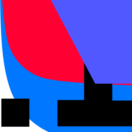
Правило
Не добавляйте 不 перед прил
Частые ошибки
Мини-пары с 比:
今天没有昨天那么冷: сегодня
昨天比今天冷: вчера холод
这个不如那个好 звучит сил
没有……那么 удобно для в
那么 можно заменить на 
Другие сравнения
Сравнения с 比
比 с 更 / 最