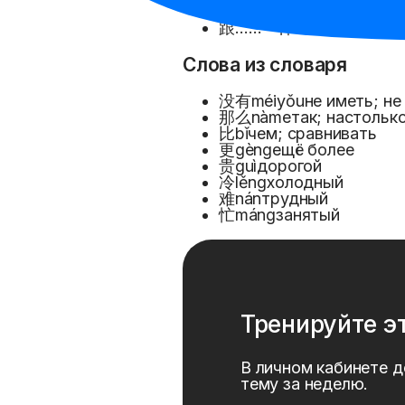
像……一样: похож на
跟……一样: такой же, ка
Слова из словаря
没有
méiyǒu
не иметь; не
那么
nàme
так; настольк
比
bǐ
чем; сравнивать
更
gèng
ещё более
贵
guì
дорогой
冷
lěng
холодный
难
nán
трудный
忙
máng
занятый
Тренируйте э
В личном кабинете д
тему за неделю.