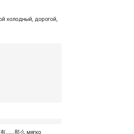
й холодный, дорогой,
: 没有……那么 мягко