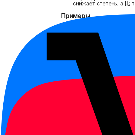
снижает степень, а 比 
Примеры
今天没有昨天那么冷。
jīntiān méiyǒu zuótiān n
Сегодня не так холодно,
这家饭馆没有那家那么贵
zhè jiā fànguǎn méiyǒu nà
Этот ресторан не такой
我的汉语没有他说得那么
wǒ de Hànyǔ méiyǒu tā 