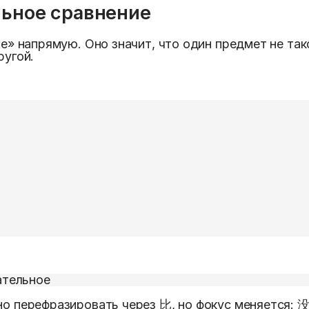
льное сравнение
напрямую. Оно значит, что один предмет не тако
ругой.
ательное
но перефразировать через 比, но фокус меняется