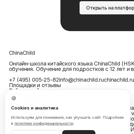
Открыть на платфо
ChinaChild
Онлайн-школа китайского языка ChinaChild (HS
обучения. Обучение для подростков с 12 лет и 
+7 (495) 005-25-82
info@chinachild.ru
chinachild.r
Площадки и отзывы
Рейтинг сайта
🍪
Я
20
Все курсы
Репетитор китайского
Хаб HSK
Тест н
Cookies и аналитика
курсы
Цены
Бесплатный пробный
Города
Группа 
Используем для понимания, как улучшить сайт. Подробнее
школе
Команда
Методика
Результаты
Отзывы
Бло
соглашение
Политика конфиденциальности
Свед
в
политике конфиденциальности
.
Индивидуальный предприниматель Толкачева 