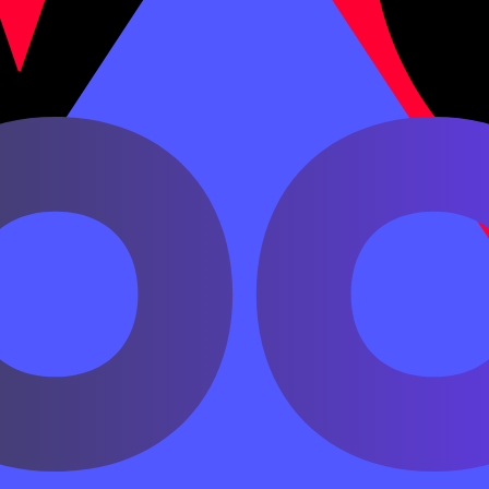
 хороший, как у него.
么难。
g ge wèntí nàme nán.
трудный, как предыдущий.
。
o lù nàme yuǎn.
ьняя, как та.
nàme máng.
как я думал.