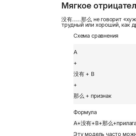
Мягкое отрицате
没有……那么 не говорит «хуже» 
трудный или хороший, как д
Схема сравнения
A
+
没有 + B
+
那么 + признак
Формула
A
+
没有
+
B
+
那么
+
прилаг
Эту модель часто мож