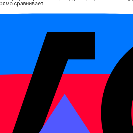
прямо сравнивает.
àme lěng.
 как вчера.
。
 jiā nàme guì.
 дорогой, как тот.
好。
shuō de nàme hǎo.