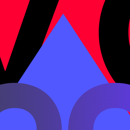
ть или где-то что-то находится.
哪儿
в китайском предложении.