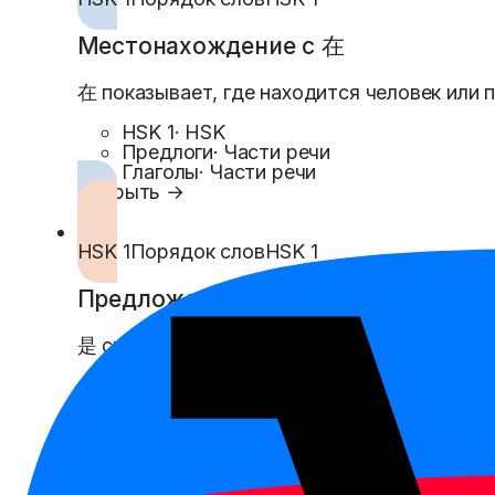
Местонахождение с 在
在 показывает, где находится человек или 
HSK 1
·
HSK
Предлоги
·
Части речи
Глаголы
·
Части речи
Открыть →
HSK 1
Порядок слов
HSK 1
Предложения с 是
是 связывает А и Б: человек, предмет или м
HSK 1
·
HSK
Глаголы
·
Части речи
Новый HSK 1
·
Новый HSK
Открыть →