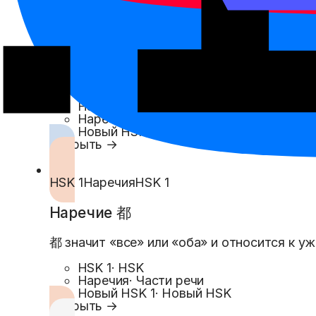
HSK 1
Наречия
HSK 1
Наречие 也
也 значит «тоже» и ставится перед глаголо
HSK 1
·
HSK
Наречия
·
Части речи
Новый HSK 1
·
Новый HSK
Открыть →
HSK 1
Наречия
HSK 1
Наречие 都
都 значит «все» или «оба» и относится к уж
HSK 1
·
HSK
Наречия
·
Части речи
Новый HSK 1
·
Новый HSK
Открыть →