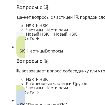
Вопросы с 吗
Да-нет вопросы с частицей 吗: порядок сло
HSK 1
·
HSK
Частицы
·
Части речи
Новый HSK 1
·
Новый HSK
Открыть →
HSK 1
Частицы
Вопросы
Вопросы с 呢
呢 возвращает вопрос собеседнику или уто
HSK 1
·
HSK
Разговорные частицы
·
Другое
Частицы
·
Части речи
Открыть →
HSK 1
Порядок слов
HSK 1