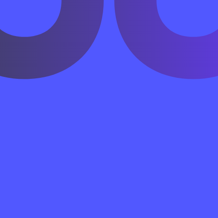
分 и обычно ставится перед действием.
у: год, месяц, день и день недели.