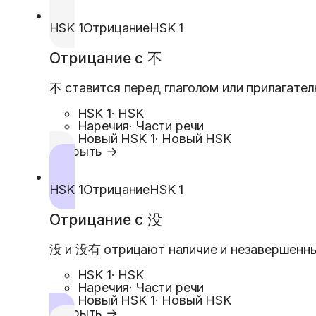
HSK 1
Отрицание
HSK 1
Отрицание с 不
不 ставится перед глаголом или прилагател
HSK 1
·
HSK
Наречия
·
Части речи
Новый HSK 1
·
Новый HSK
Открыть →
HSK 1
Отрицание
HSK 1
Отрицание с 没
没 и 没有 отрицают наличие и незавершенны
HSK 1
·
HSK
Наречия
·
Части речи
Новый HSK 1
·
Новый HSK
Открыть →