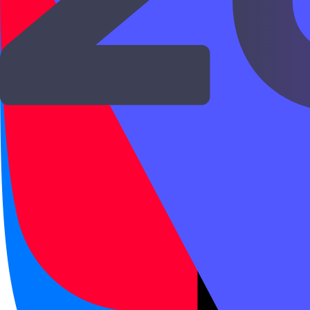
HSK 1
Время и вид действия
Порядок слов
Время в китайском
Время в китайском выражается через 点 и 
HSK 1
·
HSK
Новый HSK 1
·
Новый HSK
Порядок слов
·
Предложение
Открыть →
HSK 1
Время и вид действия
HSK 1
Дни недели и даты
Китайская дата идет от большего к меньшем
HSK 1
·
HSK
Новый HSK 1
·
Новый HSK
Числительные
·
Части речи
Открыть →