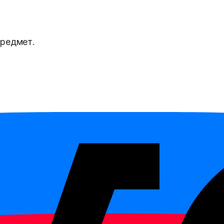
предмет.
есто относится к какой-то роли, классу или назван