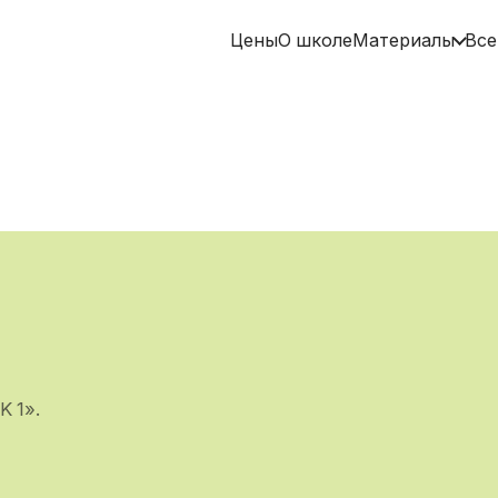
Цены
О школе
Материалы
Все
K 1».