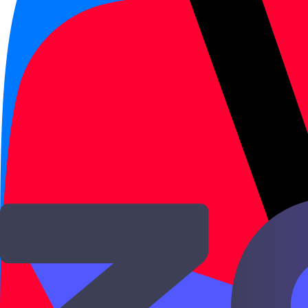
HSK 1
Порядок слов
HSK 1
Предложения с 有
有 показывает наличие: у кого-то что-то ес
HSK 1
·
HSK
Глаголы
·
Части речи
Новый HSK 1
·
Новый HSK
Открыть →
HSK 1
Вопросы
HSK 1
Вопросительные слова 什么 / 谁 / 
什么, 谁 и 哪儿 остаются на обычном месте 
HSK 1
·
HSK
Новый HSK 1
·
Новый HSK
Вопросы
·
Предложение
Открыть →