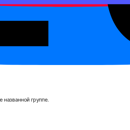
м, прилагательным или отрицанием.
е названной группе.