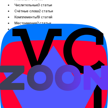
Числительные
3 статьи
Счётные слова
2 статьи
Комплементы
19 статей
Местоимения
2 статьи
Частицы
12 статей
Наречия
46 статей
Модальные глаголы
11 статей
Прилагательные
3 статьи
Существительные
1 статья
Союзы
17 статей
Предлоги
13 статей
Предложение
Порядок слов
10 статей
Отрицательные предложения
7 статей
Вопросы
12 статей
Конструкции
37 статей