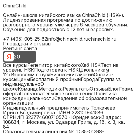
ChinaChild
Онлайн-школа китайского языка ChinaChild (HSK+).
Лицензированная программа по достижению
разговорного уровня уже через 6 месяцев обучения.
Обучение для подростков с 12 лет и взрослых.
+7 (495) 005-25-82
info@chinachild.ru
chinachild.ru
Площадки и отзывы
Рейтинг сайта
Я
20
Все курсы
Репетитор китайского
Хаб HSK
Тест на
уровень HSK
Подготовка к HSK
Школьникам
12+
Взрослым с нуля
Бизнес-китайский
Онлайн-
курсы
Цены
Бесплатный пробный
Города
Группа vs
индивидуально
О
школе
Команда
Методика
Результаты
Отзывы
Блог
Грам
оферта
Пользовательское соглашение
Политика
конфиденциальности
Сведения об образовательной
организации
Индивидуальный предприниматель Толкачева
Ирина Владимировна
· ИНН
323101941586
ОГРНИП
323774600710570
· Юридический адрес:
108834, г. Москва, ул. Эдварда Грига, д. 18, к. 3, кв.
84
Образовательная лицензия №
Л035-01298-