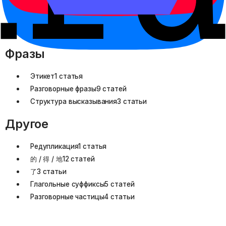
Обстоятельства времени
17 статей
Сравнения
8 статей
Риторические вопросы
1 статья
Фразы
Этикет
1 статья
Разговорные фразы
9 статей
Структура высказывания
3 статьи
Другое
Редупликация
1 статья
的 / 得 / 地
12 статей
了
3 статьи
Глагольные суффиксы
5 статей
Разговорные частицы
4 статьи