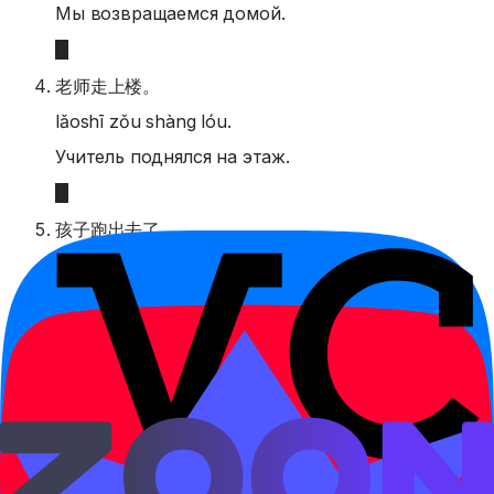
Мы возвращаемся домой.
老师走上楼。
lǎoshī zǒu shàng lóu.
Учитель поднялся на этаж.
孩子跑出去了。
háizi pǎo chūqù le.
Ребёнок выбежал наружу.
请把书带回来。
qǐng bǎ shū dài huílai.
Пожалуйста, принесите книгу обратно.