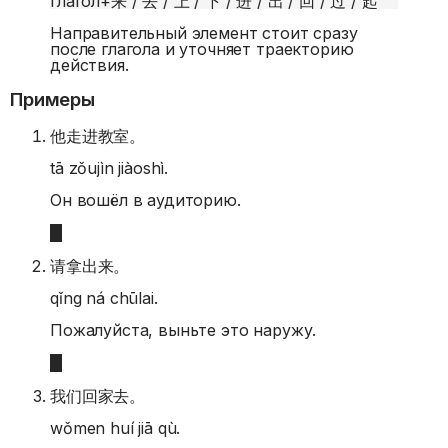
глагол
+
来 / 去 / 上 / 下 / 进 / 出 / 回 / 过 / 起
Направительный элемент стоит сразу
после глагола и уточняет траекторию
действия.
Примеры
他走进教室。
tā zǒujìn jiàoshì.
Он вошёл в аудиторию.
请拿出来。
qǐng ná chūlai.
Пожалуйста, выньте это наружу.
我们回家去。
wǒmen huí jiā qù.