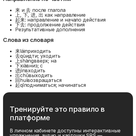
来 и 去 после глагола
上, 下, 进, 出 как направление
起来: направление и начало действия
下去: продолжение действия
Результативные дополнения
Слова из словаря
来
lái
приходить
去
qù
идти; уходить
上
shàng
вверх; на
下
xià
вниз; с
进
jìn
входить
出
chū
выходить
回
huí
возвращаться
起
qǐ
подниматься; начинаться
Тренируйте это правило в
платформе
В личном кабинете доступны интерактивные
упражнения, аудио и карточки SRS —