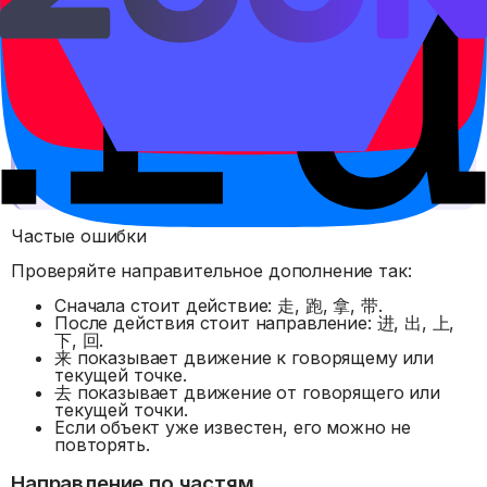
Правило
В китайском направление часто выражается внутри
глагольной фразы. Русский перевод может быть
одним глаголом: 走进 — войти, 拿出 — вынуть, 回来 —
вернуться сюда.
Частые ошибки
Проверяйте направительное дополнение так:
Сначала стоит действие: 走, 跑, 拿, 带.
После действия стоит направление: 进, 出, 上,
下, 回.
来 показывает движение к говорящему или
текущей точке.
去 показывает движение от говорящего или
текущей точки.
Если объект уже известен, его можно не
повторять.
Направление по частям