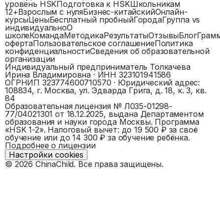
уровень HSK
Подготовка к HSK
Школьникам
12+
Взрослым с нуля
Бизнес-китайский
Онлайн-
курсы
Цены
Бесплатный пробный
Города
Группа vs
индивидуально
О
школе
Команда
Методика
Результаты
Отзывы
Блог
Грам
оферта
Пользовательское соглашение
Политика
конфиденциальности
Сведения об образовательной
организации
Индивидуальный предприниматель Толкачева
Ирина Владимировна
· ИНН
323101941586
ОГРНИП
323774600710570
· Юридический адрес:
108834, г. Москва, ул. Эдварда Грига, д. 18, к. 3, кв.
84
Образовательная лицензия №
Л035-01298-
77/04021301
от 18.12.2025, выдана
Департаментом
образования и науки города Москвы
. Программа
«
HSK 1-2
».
Налоговый вычет: до 19 500 ₽ за своё
обучение или до 14 300 ₽ за обучение ребёнка.
Подробнее о лицензии
Настройки cookies
©
2026
ChinaChild. Все права защищены.