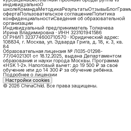
индивидуально
О
школе
Команда
Методика
Результаты
Отзывы
Блог
Грам
оферта
Пользовательское соглашение
Политика
конфиденциальности
Сведения об образовательной
организации
Индивидуальный предприниматель Толкачева
Ирина Владимировна
· ИНН
323101941586
ОГРНИП
323774600710570
· Юридический адрес:
108834, г. Москва, ул. Эдварда Грига, д. 18, к. 3, кв.
84
Образовательная лицензия №
Л035-01298-
77/04021301
от 18.12.2025, выдана
Департаментом
образования и науки города Москвы
. Программа
«
HSK 1-2
».
Налоговый вычет: до 19 500 ₽ за своё
обучение или до 14 300 ₽ за обучение ребёнка.
Подробнее о лицензии
Настройки cookies
©
2026
ChinaChild. Все права защищены.