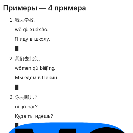
Примеры —
4 примера
我去学校。
wǒ qù xuéxiào.
Я иду в школу.
我们去北京。
wǒmen qù běijīng.
Мы едем в Пекин.
你去哪儿？
nǐ qù nǎr?
Куда ты идёшь?