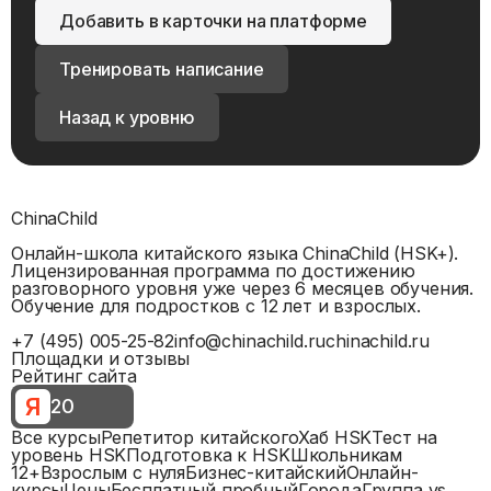
Добавить в карточки на платформе
Тренировать написание
Назад к уровню
ChinaChild
Онлайн-школа китайского языка ChinaChild (HSK+).
Лицензированная программа по достижению
разговорного уровня уже через 6 месяцев обучения.
Обучение для подростков с 12 лет и взрослых.
+7 (495) 005-25-82
info@chinachild.ru
chinachild.ru
Площадки и отзывы
Рейтинг сайта
Я
20
Все курсы
Репетитор китайского
Хаб HSK
Тест на
уровень HSK
Подготовка к HSK
Школьникам
12+
Взрослым с нуля
Бизнес-китайский
Онлайн-
курсы
Цены
Бесплатный пробный
Города
Группа vs