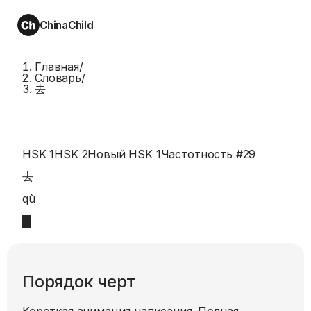
ChinaChild
Главная
/
Словарь
/
去
HSK 1
HSK 2
Новый HSK 1
Частотность #
29
去
qù
Порядок черт
Короткая анимация написания. Полная