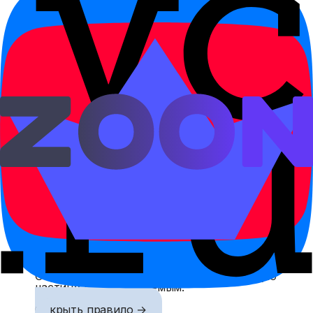
请跟我去商店。
qǐng gēn wǒ qù shāngdiàn.
Пойдём со мной в магазин.
Связанные правила
Базовый порядок слов
Китайское предложение строится вокруг
стабильного порядка слов: кто, что делает и с
чем.
Открыть правило →
Отрицательные предложения
Отрицание строится через отрицательную
частицу перед сказуемым.
Открыть правило →