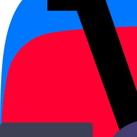
Редупликация глаголов
Повтор глагола смягчает действие или де
Редупликация
·
Другое
Глаголы
·
Части речи
Новый HSK 2
·
Новый HSK
Открыть →
HSK 2
Новый HSK 2
Модальные глаголы
会、能、可以
会, 能 и 可以 различают навык, возможность
Модальные глаголы
·
Части речи
Новый HSK 2
·
Новый HSK
HSK 2
·
HSK
Открыть →
HSK 2
Новый HSK 2
Союзы и сложные пред