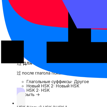
虽然…但是…
虽然 вводит уступку, а 但是 показывает рез
Новый HSK 2
·
Новый HSK
HSK 2
·
HSK
Союзы
·
Части речи
Открыть →
HSK 2
Новый HSK 2
Время и вид действия
过 для опыта
过 после глагола показывает жизненный опы
Глагольные суффиксы
·
Другое
Новый HSK 2
·
Новый HSK
HSK 2
·
HSK
Открыть →