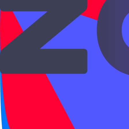
因为…所以…
因为 вводит причину, а 所以 вводит результа
Новый HSK 2
·
Новый HSK
HSK 2
·
HSK
Союзы
·
Части речи
Открыть →
HSK 2
Новый HSK 2
Время и вид действия
正在
正在 перед глаголом показывает действие, 
Наречия
·
Части речи
Новый HSK 2
·
Новый HSK
HSK 2
·
HSK
Открыть →
HSK 2
Новый HSK 2
Союзы и сложные пред