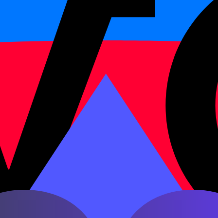
лает его коротким: 看看, 听听, 说说.
 и разрешение.
ложения