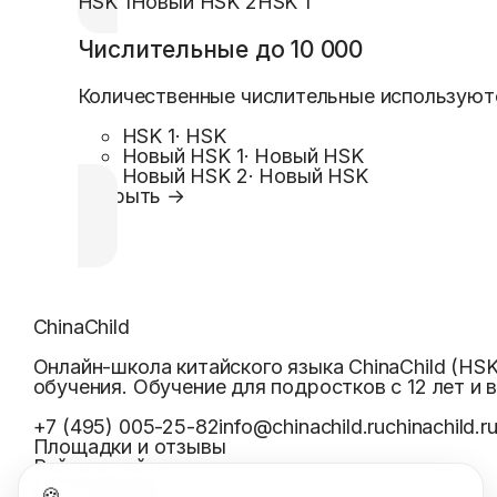
HSK 1
Новый HSK 2
HSK 1
Числительные до 10 000
Количественные числительные используютс
HSK 1
·
HSK
Новый HSK 1
·
Новый HSK
Новый HSK 2
·
Новый HSK
Открыть →
ChinaChild
Онлайн-школа китайского языка ChinaChild (HS
обучения. Обучение для подростков с 12 лет и 
+7 (495) 005-25-82
info@chinachild.ru
chinachild.r
Площадки и отзывы
Рейтинг сайта
🍪