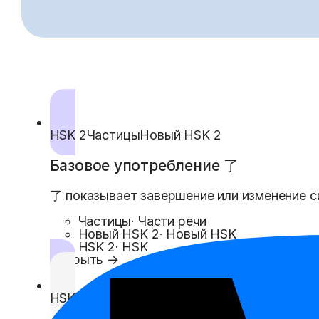
HSK 2
Частицы
Новый HSK 2
Базовое употребление 了
了 показывает завершение или изменение с
Частицы
·
Части речи
Новый HSK 2
·
Новый HSK
HSK 2
·
HSK
Открыть →
HSK 2
Новый HSK 2
Разговорный китайский