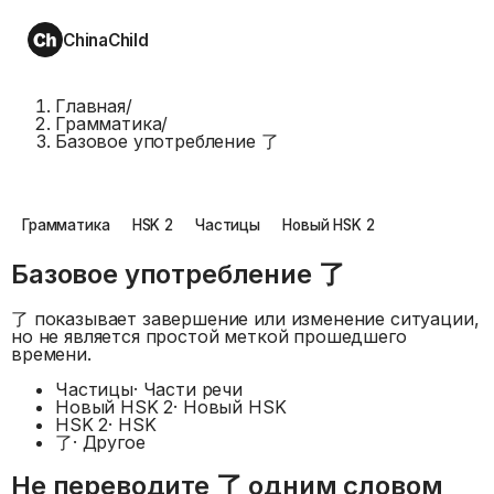
ChinaChild
Главная
/
Грамматика
/
Базовое употребление 了
Грамматика
HSK 2
Частицы
Новый HSK 2
Базовое употребление 了
了 показывает завершение или изменение ситуации,
но не является простой меткой прошедшего
времени.
Частицы
·
Части речи
Новый HSK 2
·
Новый HSK
HSK 2
·
HSK
了
·
Другое
Не переводите 了 одним словом