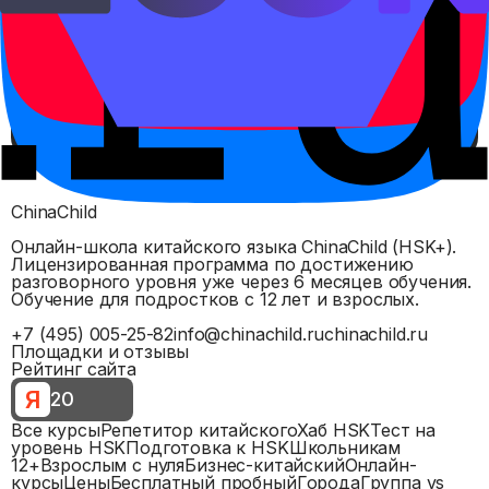
Открыть на платформе
Записаться на пробный урок
Все правила
ChinaChild
Онлайн-школа китайского языка ChinaChild (HSK+).
Лицензированная программа по достижению
разговорного уровня уже через 6 месяцев обучения.
Обучение для подростков с 12 лет и взрослых.
+7 (495) 005-25-82
info@chinachild.ru
chinachild.ru
Площадки и отзывы
Рейтинг сайта
Я
20
Все курсы
Репетитор китайского
Хаб HSK
Тест на
уровень HSK
Подготовка к HSK
Школьникам
12+
Взрослым с нуля
Бизнес-китайский
Онлайн-
курсы
Цены
Бесплатный пробный
Города
Группа vs