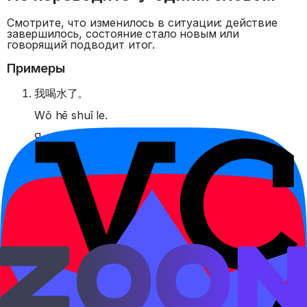
Смотрите, что изменилось в ситуации: действие
завершилось, состояние стало новым или
говорящий подводит итог.
Примеры
我喝水了。
Wǒ hē shuǐ le.
Я попил воды.
Тренируйте это правило в
платформе
В личном кабинете доступны интерактивные
упражнения, аудио и карточки SRS —
закрепите тему за неделю.