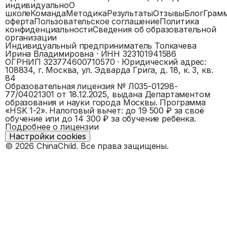
индивидуально
О
школе
Команда
Методика
Результаты
Отзывы
Блог
Грам
оферта
Пользовательское соглашение
Политика
конфиденциальности
Сведения об образовательной
организации
Индивидуальный предприниматель Толкачева
Ирина Владимировна
· ИНН
323101941586
ОГРНИП
323774600710570
· Юридический адрес:
108834, г. Москва, ул. Эдварда Грига, д. 18, к. 3, кв.
84
Образовательная лицензия №
Л035-01298-
77/04021301
от 18.12.2025, выдана
Департаментом
образования и науки города Москвы
. Программа
«
HSK 1-2
».
Налоговый вычет: до 19 500 ₽ за своё
обучение или до 14 300 ₽ за обучение ребёнка.
Подробнее о лицензии
Настройки cookies
©
2026
ChinaChild. Все права защищены.