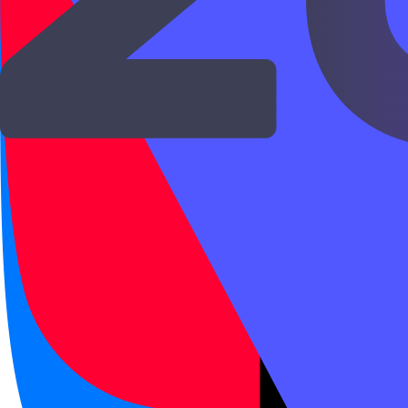
Вопросы
·
Предложение
Открыть →
HSK 1
Время и вид действия
Порядок слов
Время в китайском
Время в китайском выражается через 点 и 
HSK 1
·
HSK
Новый HSK 1
·
Новый HSK
Порядок слов
·
Предложение
Открыть →
HSK 1
Время и вид действия
HSK 1
Дни недели и даты
Китайская дата идет от большего к меньшем
HSK 1
·
HSK