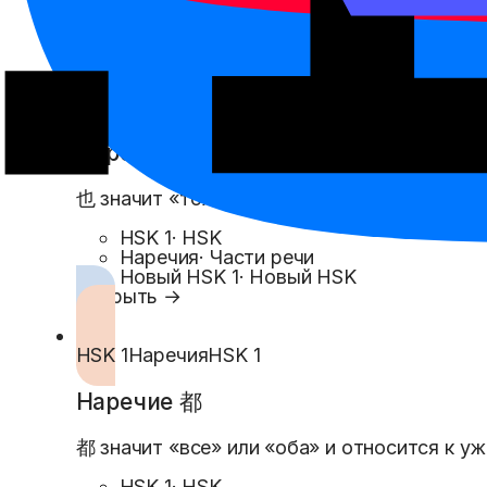
Новый HSK 1
·
Новый HSK
Числительные
·
Части речи
Открыть →
HSK 1
Наречия
HSK 1
Наречие 也
也 значит «тоже» и ставится перед глаголо
HSK 1
·
HSK
Наречия
·
Части речи
Новый HSK 1
·
Новый HSK
Открыть →
HSK 1
Наречия
HSK 1
Наречие 都
都 значит «все» или «оба» и относится к уж
HSK 1
·
HSK