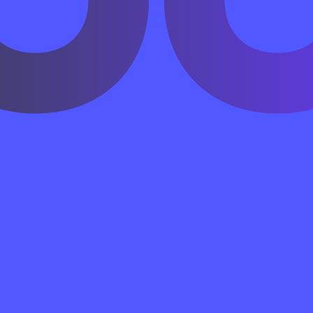
分 и обычно ставится перед действием.
у: год, месяц, день и день недели.