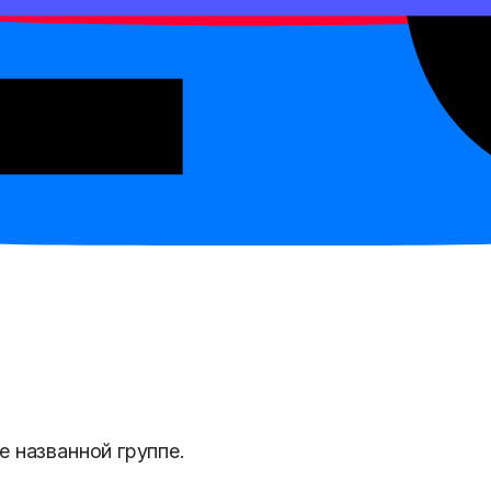
м, прилагательным или отрицанием.
е названной группе.