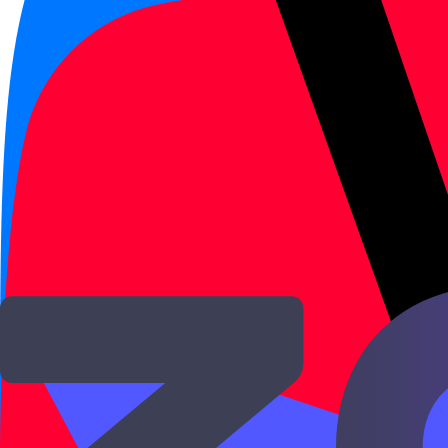
Новый HSK 1
·
Новый HSK
Открыть →
HSK 1
Порядок слов
HSK 1
Предложения с 有
有 показывает наличие: у кого-то что-то ес
HSK 1
·
HSK
Глаголы
·
Части речи
Новый HSK 1
·
Новый HSK
Открыть →
HSK 1
Вопросы
HSK 1
Вопросительные слова 什么 / 谁 / 
什么, 谁 и 哪儿 остаются на обычном месте 
HSK 1
·
HSK
Новый HSK 1
·
Новый HSK