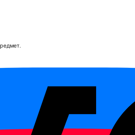
предмет.
есто относится к какой-то роли, классу или назван