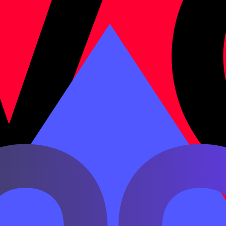
ть или где-то что-то находится.
哪儿
в китайском предложении.