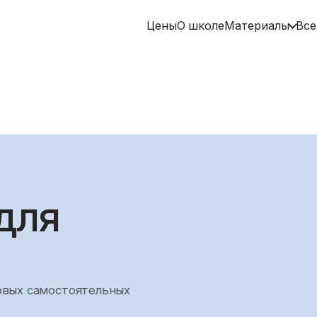
Цены
О школе
Материалы
Все
для
рвых самостоятельных