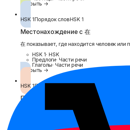
Открыть →
HSK 1
Порядок слов
HSK 1
Местонахождение с 在
在 показывает, где находится человек или 
HSK 1
·
HSK
Предлоги
·
Части речи
Глаголы
·
Части речи
Открыть →
HSK 1
Порядок слов
HSK 1
Предложения с 是
是 связывает А и Б: человек, предмет или м
HSK 1
·
HSK
Глаголы
·
Части речи