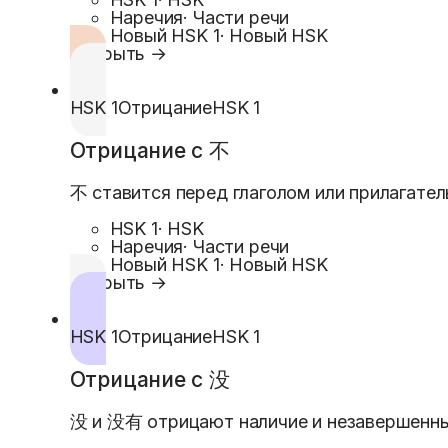
Наречия
·
Части речи
Новый HSK 1
·
Новый HSK
Открыть →
HSK 1
Отрицание
HSK 1
Отрицание с 不
不 ставится перед глаголом или прилагател
HSK 1
·
HSK
Наречия
·
Части речи
Новый HSK 1
·
Новый HSK
Открыть →
HSK 1
Отрицание
HSK 1
Отрицание с 没
没 и 没有 отрицают наличие и незавершенны