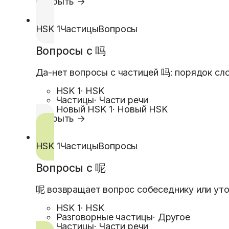
Открыть →
HSK 1
Частицы
Вопросы
Вопросы с 吗
Да-нет вопросы с частицей 吗: порядок сло
HSK 1
·
HSK
Частицы
·
Части речи
Новый HSK 1
·
Новый HSK
Открыть →
HSK 1
Частицы
Вопросы
Вопросы с 呢
呢 возвращает вопрос собеседнику или уто
HSK 1
·
HSK
Разговорные частицы
·
Другое
Частицы
·
Части речи