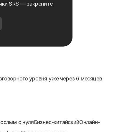
чки SRS — закрепите
зговорного уровня уже через 6 месяцев
ослым с нуля
Бизнес-китайский
Онлайн-