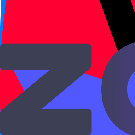
Он достал телефон.
她把作业写完了。
tā bǎ zuòyè xiě wán le.
Она дописала домашнее
我们把客人送回家了。
wǒmen bǎ kèrén sòng huí j
Мы проводили гостя д
老师把生词写在黑板上。
lǎoshī bǎ shēngcí xiě zài