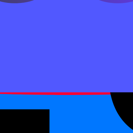
слова на доске.
голый глагол: 把门关 звучит неполно. Нужен результат вроде
ла:
关上
送回家
放到桌子上
бъекта
полнения