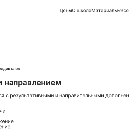
Цены
О школе
Материалы
Все
рядок слов
и направлением
ся с результативными и направительными дополнен
чи
жение
ение