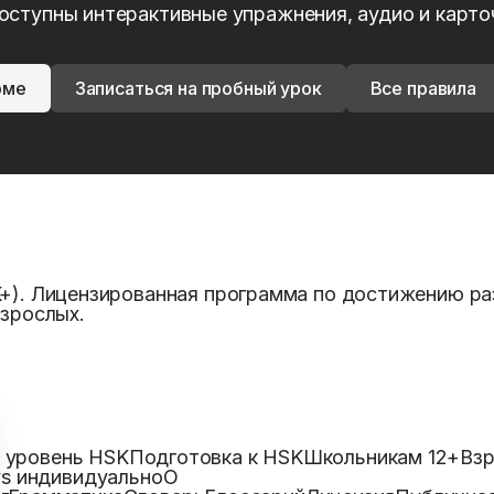
оступны интерактивные упражнения, аудио и карто
рме
Записаться на пробный урок
Все правила
K+). Лицензированная программа по достижению ра
взрослых.
u
а уровень HSK
Подготовка к HSK
Школьникам 12+
Взр
vs индивидуально
О