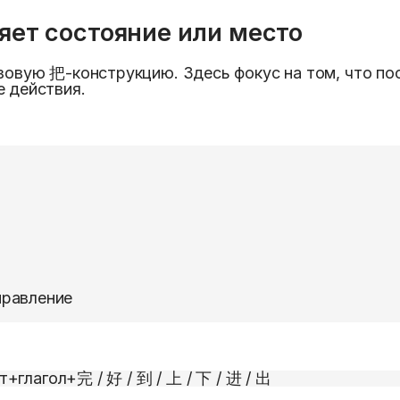
яет состояние или место
зовую 把-конструкцию. Здесь фокус на том, что пос
е действия.
аправление
т
+
глагол
+
完 / 好 / 到 / 上 / 下 / 进 / 出