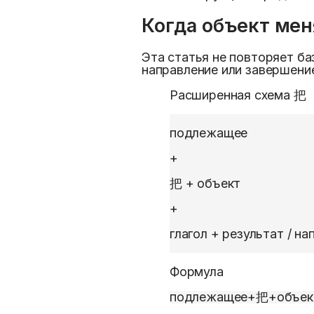
Когда объект мен
Эта статья не повторяет ба
направление или завершени
Расширенная схема 把
подлежащее
+
把 + объект
+
глагол + результат / н
Формула
подлежащее
+
把
+
объек