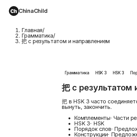
ChinaChild
Главная
/
Грамматика
/
把 с результатом и направлением
Грамматика
HSK 3
HSK 3
По
把 с результатом 
把 в HSK 3 часто соединяет
вынуть, закончить.
Комплементы
·
Части ре
HSK 3
·
HSK
Порядок слов
·
Предло
Конструкции
·
Предлож