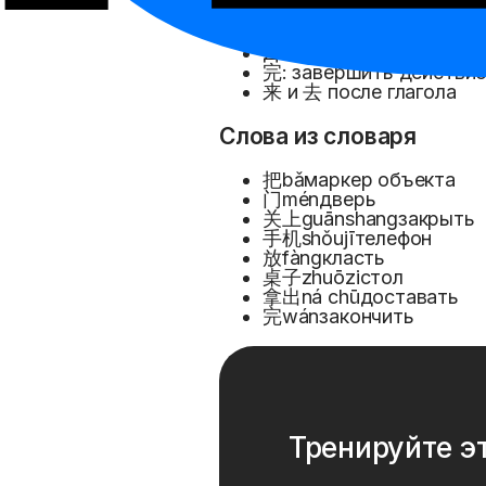
把: расширенные случа
Результативные допол
Дополнения направлен
完: завершить действи
来 и 去 после глагола
Слова из словаря
把
bǎ
маркер объекта
门
mén
дверь
关上
guānshang
закрыть
手机
shǒujī
телефон
放
fàng
класть
桌子
zhuōzi
стол
拿出
ná chū
доставать
完
wán
закончить
Тренируйте э