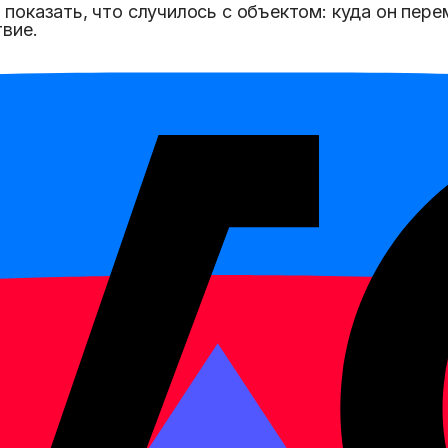
оказать, что случилось с объектом: куда он пере
вие.
ерь.
i shàng le.
л.