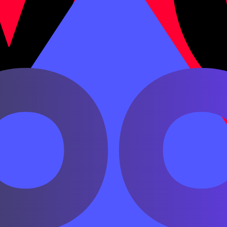
 задание.
iā le.
омой.
 hēibǎn shàng.