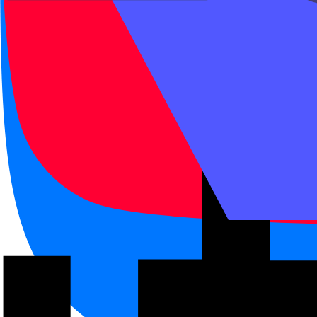
Учитель написал новые 
Правило
После 把 не оставляйте один 
Частые ошибки
Что часто стоит после глаго
результат: 写完, 做好, 
направление: 拿出来, 
место результата: 
завершение: 写完了
изменение состояния о
Повторить базу 把 и до
Конструкция 把