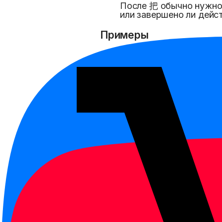
После 把 обычно нужно п
или завершено ли дейст
Примеры
请把门关上。
qǐng bǎ mén guānshang.
Пожалуйста, закрой дв
我把书放到桌子上了。
wǒ bǎ shū fàng dào zhuōz
Я положил книгу на сто
他把手机拿出来了。
tā bǎ shǒujī ná chūlai le.