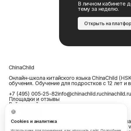
В личном кабинете д
тему за неделю.
Открыть на платфо
ChinaChild
Онлайн-школа китайского языка ChinaChild (HS
обучения. Обучение для подростков с 12 лет и 
+7 (495) 005-25-82
info@chinachild.ru
chinachild.r
Площадки и отзывы
Рейтинг сайта
🍪
Я
20
Все курсы
Репетитор китайского
Хаб HSK
Тест н
Cookies и аналитика
курсы
Цены
Бесплатный пробный
Города
Группа 
Используем для понимания, как улучшить сайт. Подробнее