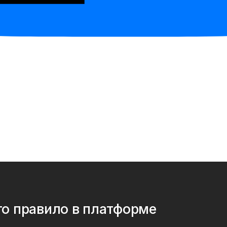
и
нения
ия
е
то правило в платформе