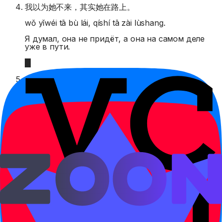
我以为她不来，其实她在路上。
wǒ yǐwéi tā bù lái, qíshí tā zài lùshang.
Я думал, она не придёт, а она на самом деле
уже в пути.
其实我更喜欢茶。
qíshí wǒ gèng xǐhuan chá.
На самом деле мне больше нравится чай.
这件事其实很简单。
zhè jiàn shì qíshí hěn jiǎndān.
Это дело на самом деле очень простое.
Правило