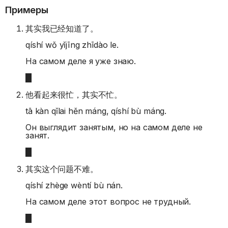
Примеры
其实我已经知道了。
qíshí wǒ yǐjīng zhīdào le.
На самом деле я уже знаю.
他看起来很忙，其实不忙。
tā kàn qǐlai hěn máng, qíshí bù máng.
Он выглядит занятым, но на самом деле не
занят.
其实这个问题不难。
qíshí zhège wèntí bù nán.
На самом деле этот вопрос не трудный.