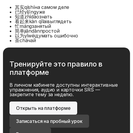
其实
qíshí
на самом деле
已经
yǐjīng
уже
知道
zhīdào
знать
看起来
kàn qǐlai
выглядеть
忙
máng
занятый
简单
jiǎndān
простой
以为
yǐwéi
думать ошибочно
茶
chá
чай
Тренируйте это правило в
платформе
В личном кабинете доступны интерактивные
упражнения, аудио и карточки SRS —
закрепите тему за неделю.
Открыть на платформе
Записаться на пробный урок