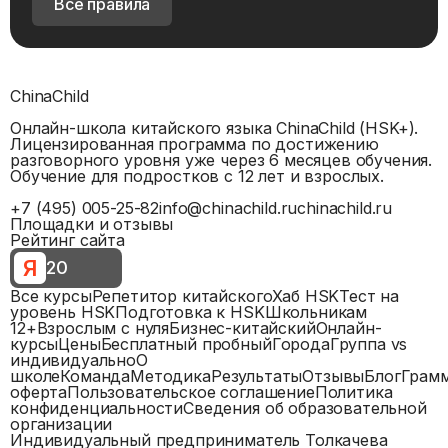
Все правила
ChinaChild
Онлайн-школа китайского языка ChinaChild (HSK+).
Лицензированная программа по достижению
разговорного уровня уже через 6 месяцев обучения.
Обучение для подростков с 12 лет и взрослых.
+7 (495) 005-25-82
info@chinachild.ru
chinachild.ru
Площадки и отзывы
Рейтинг сайта
Я
20
Все курсы
Репетитор китайского
Хаб HSK
Тест на
уровень HSK
Подготовка к HSK
Школьникам
12+
Взрослым с нуля
Бизнес-китайский
Онлайн-
курсы
Цены
Бесплатный пробный
Города
Группа vs
индивидуально
О
школе
Команда
Методика
Результаты
Отзывы
Блог
Грам
оферта
Пользовательское соглашение
Политика
конфиденциальности
Сведения об образовательной
организации
Индивидуальный предприниматель Толкачева