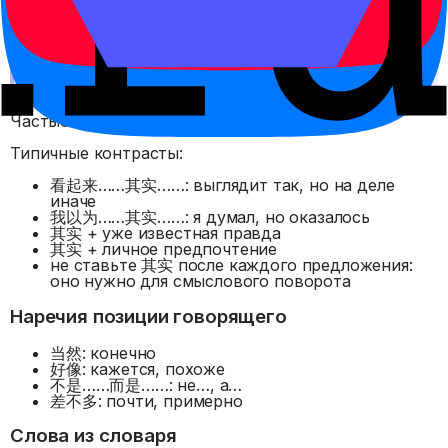
其实 не обязательно спорит с собеседником. Оно
может просто мягко уточнять настоящую ситуацию.
Частые ошибки
Типичные контрасты:
看起来……其实……: выглядит так, но на деле
иначе
我以为……其实……: я думал, но оказалось
其实 + уже известная правда
其实 + личное предпочтение
не ставьте 其实 после каждого предложения:
оно нужно для смыслового поворота
Наречия позиции говорящего
当然: конечно
好像: кажется, похоже
不是……而是……: не…, а…
差不多: почти, примерно
Слова из словаря