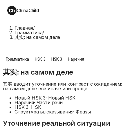
ChinaChild
Главная
/
Грамматика
/
其实: на самом деле
Грамматика
HSK 3
HSK 3
Наречия
其实: на самом деле
其实 вводит уточнение или контраст с ожиданием:
на самом деле всё иначе или проще.
Новый HSK 3
·
Новый HSK
Наречия
·
Части речи
HSK 3
·
HSK
Структура высказывания
·
Фразы
Уточнение реальной ситуации