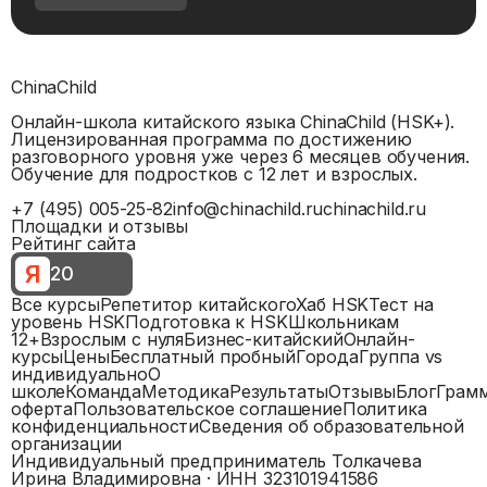
ChinaChild
Онлайн-школа китайского языка ChinaChild (HSK+).
Лицензированная программа по достижению
разговорного уровня уже через 6 месяцев обучения.
Обучение для подростков с 12 лет и взрослых.
+7 (495) 005-25-82
info@chinachild.ru
chinachild.ru
Площадки и отзывы
Рейтинг сайта
Я
20
Все курсы
Репетитор китайского
Хаб HSK
Тест на
уровень HSK
Подготовка к HSK
Школьникам
12+
Взрослым с нуля
Бизнес-китайский
Онлайн-
курсы
Цены
Бесплатный пробный
Города
Группа vs
индивидуально
О
школе
Команда
Методика
Результаты
Отзывы
Блог
Грам
оферта
Пользовательское соглашение
Политика
конфиденциальности
Сведения об образовательной
организации
Индивидуальный предприниматель Толкачева
Ирина Владимировна
· ИНН
323101941586