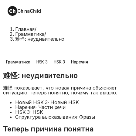
ChinaChild
Главная
/
Грамматика
/
难怪: неудивительно
Грамматика
HSK 3
HSK 3
Наречия
难怪: неудивительно
难怪 показывает, что новая причина объясняет
ситуацию: теперь понятно, почему так вышло.
Новый HSK 3
·
Новый HSK
Наречия
·
Части речи
HSK 3
·
HSK
Структура высказывания
·
Фразы
Теперь причина понятна