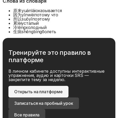
Слова из словаря
原来
yuánlái
оказывается
因为
yīnwèi
потому что
所以
suǒyǐ
поэтому
累
lèi
усталый
冷
lěng
холодный
生病
shēngbìng
болеть
Тренируйте это правило в
платформе
В личном кабинете доступны интерактивные
упражнения, аудио и карточки SRS —
закрепите тему за неделю.
Открыть на платформе
Записаться на пробный урок
Все правила