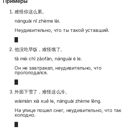
Примеры
难怪你这么累。
nánguài nǐ zhème lèi.
Неудивительно, что ты такой уставший.
他没吃早饭，难怪饿了。
tā méi chī zǎofàn, nánguài è le.
Он не завтракал, неудивительно, что
проголодался.
外面下雪了，难怪这么冷。
wàimiàn xià xuě le, nánguài zhème lěng.
На улице пошел снег, неудивительно, что так
холодно.