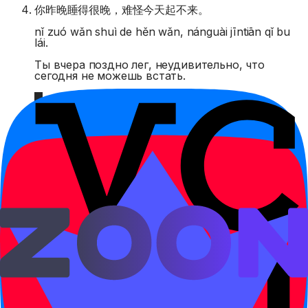
你昨晚睡得很晚，难怪今天起不来。
nǐ zuó wǎn shuì de hěn wǎn, nánguài jīntiān qǐ bu
lái.
Ты вчера поздно лег, неудивительно, что
сегодня не можешь встать.
难怪他没来，原来他生病了。
nánguài tā méi lái, yuánlái tā shēngbìng le.
Неудивительно, что он не пришел:
оказывается, он заболел.
这条路很远，难怪要坐车。
zhè tiáo lù hěn yuǎn, nánguài yào zuò chē.
Эта дорога далеко, неудивительно, что нужно
ехать на транспорте.