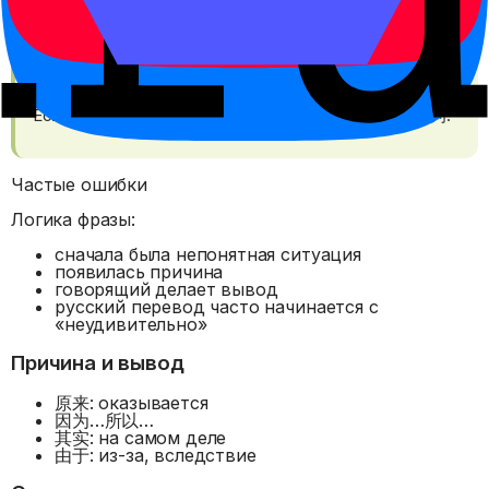
Совет
难怪 обычно идет после того, как причина уже ясна.
Если вы просто называете причину, используйте 因为.
Частые ошибки
Логика фразы:
сначала была непонятная ситуация
появилась причина
говорящий делает вывод
русский перевод часто начинается с
«неудивительно»
Причина и вывод
原来: оказывается
因为…所以…
其实: на самом деле
由于: из-за, вследствие