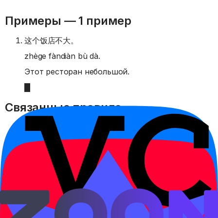
Примеры —
1 пример
这个饭店不大。
zhège fàndiàn bù dà.
Этот ресторан небольшой.
Связанные правила
从
Исходная точка движения, времени или
последовательности с 从.
Открыть правило →
离