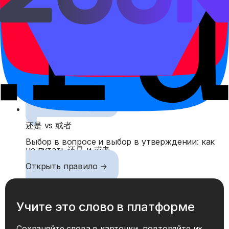
Расстояние от точки отсчёта и сравнение
расстояний с 离.
Открыть правило →
不但……而且……: не только, но и
不但……而且…… соединяет два факта, причём
второй обычно добавляет более сильный
аргумент.
Открыть правило →
还是 vs 或者
Выбор в вопросе и выбор в утверждении: как
не путать 还是 и 或者.
Открыть правило →
Учите это слово в платформе
Сохраняйте слова в карточки, повторяйте их