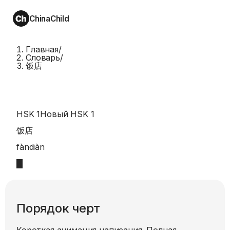
ChinaChild
Главная
/
Словарь
/
饭店
HSK 1
Новый HSK 1
饭店
fàndiàn
Порядок черт
Короткая анимация написания. Полная