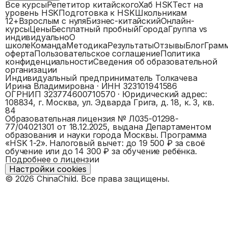
Все курсы
Репетитор китайского
Хаб HSK
Тест на
уровень HSK
Подготовка к HSK
Школьникам
12+
Взрослым с нуля
Бизнес-китайский
Онлайн-
курсы
Цены
Бесплатный пробный
Города
Группа vs
индивидуально
О
школе
Команда
Методика
Результаты
Отзывы
Блог
Грам
оферта
Пользовательское соглашение
Политика
конфиденциальности
Сведения об образовательной
организации
Индивидуальный предприниматель Толкачева
Ирина Владимировна
· ИНН
323101941586
ОГРНИП
323774600710570
· Юридический адрес:
108834, г. Москва, ул. Эдварда Грига, д. 18, к. 3, кв.
84
Образовательная лицензия №
Л035-01298-
77/04021301
от 18.12.2025, выдана
Департаментом
образования и науки города Москвы
. Программа
«
HSK 1-2
».
Налоговый вычет: до 19 500 ₽ за своё
обучение или до 14 300 ₽ за обучение ребёнка.
Подробнее о лицензии
Настройки cookies
©
2026
ChinaChild. Все права защищены.