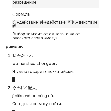
разрешение
Формула
会
+
действие, 能
+
действие, 可以
+
действие
吗
Выбор зависит от смысла, а не от
русского слова «могу».
Примеры
我会说中文。
wǒ huì shuō zhōngwén.
Я умею говорить по-китайски.
今天我不能去。
jīntiān wǒ bù néng qù.
Сегодня я не могу пойти.