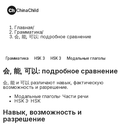
ChinaChild
Главная
/
Грамматика
/
会, 能, 可以: подробное сравнение
Грамматика
HSK 3
HSK 3
Модальные глаголы
会, 能, 可以: подробное сравнение
会, 能 и 可以 различают навык, фактическую
возможность и разрешение.
Модальные глаголы
·
Части речи
HSK 3
·
HSK
Навык, возможность и
разрешение