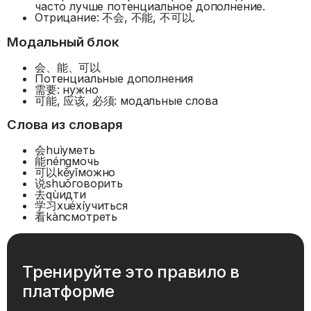
часто лучше потенциальное дополнение.
Отрицание: 不会, 不能, 不可以.
Модальный блок
会、能、可以
Потенциальные дополнения
需要: нужно
可能, 应该, 必须: модальные слова
Слова из словаря
会
huì
уметь
能
néng
мочь
可以
kěyǐ
можно
说
shuō
говорить
去
qù
идти
学习
xuéxí
учиться
看
kàn
смотреть
Тренируйте это правило в
платформе