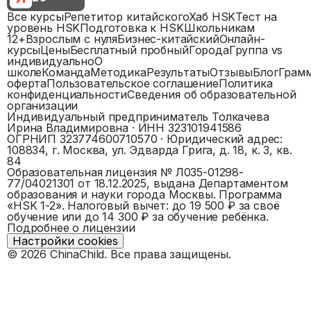
Все курсы
Репетитор китайского
Хаб HSK
Тест на
уровень HSK
Подготовка к HSK
Школьникам
12+
Взрослым с нуля
Бизнес-китайский
Онлайн-
курсы
Цены
Бесплатный пробный
Города
Группа vs
индивидуально
О
школе
Команда
Методика
Результаты
Отзывы
Блог
Грам
оферта
Пользовательское соглашение
Политика
конфиденциальности
Сведения об образовательной
организации
Индивидуальный предприниматель Толкачева
Ирина Владимировна
· ИНН
323101941586
ОГРНИП
323774600710570
· Юридический адрес:
108834, г. Москва, ул. Эдварда Грига, д. 18, к. 3, кв.
84
Образовательная лицензия №
Л035-01298-
77/04021301
от 18.12.2025, выдана
Департаментом
образования и науки города Москвы
. Программа
«
HSK 1-2
».
Налоговый вычет: до 19 500 ₽ за своё
обучение или до 14 300 ₽ за обучение ребёнка.
Подробнее о лицензии
Настройки cookies
©
2026
ChinaChild. Все права защищены.