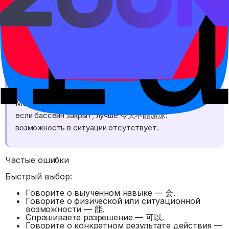
zhè ge zì wǒ huì xiě, yě xiě de chūlai.
Я умею писать этот иероглиф и могу его
написать.
Правило
Можно сказать 我会游泳, потому что это навык. Но
если бассейн закрыт, лучше 今天不能游泳:
возможность в ситуации отсутствует.
Частые ошибки
Быстрый выбор:
Говорите о выученном навыке — 会.
Говорите о физической или ситуационной
возможности — 能.
Спрашиваете разрешение — 可以.
Говорите о конкретном результате действия —