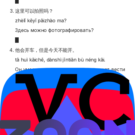
这里可以拍照吗？
zhèlǐ kěyǐ pāizhào ma?
Здесь можно фотографировать?
他会开车，但是今天不能开。
tā huì kāichē, dànshì jīntiān bù néng kāi.
Он умеет водить, но сегодня не может вести
машину.
你可以用我的手机。
nǐ kěyǐ yòng wǒ de shǒujī.
Ты можешь пользоваться моим телефоном.
这个字我会写，也写得出来。