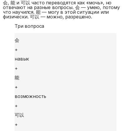
会, 能 и 可以 часто переводятся как «мочь», но
отвечают на разные вопросы. 会 — умею, потому
что научился. 能 — могу в этой ситуации или
физически. 可以 — можно, разрешено.
Три вопроса
会
+
навык
+
能
+
возможность
+
可以
+