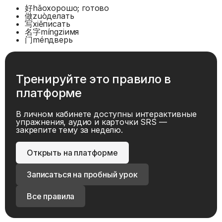
好
hǎo
хорошо; готово
做
zuò
делать
写
xiě
писать
名字
míngzi
имя
门
mén
дверь
Тренируйте это правило в
платформе
В личном кабинете доступны интерактивные
упражнения, аудио и карточки SRS —
закрепите тему за неделю.
Открыть на платформе
Записаться на пробный урок
Все правила