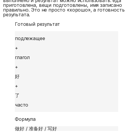
выполнено и результат можно использовать: еда
приготовлена, вещи подготовлены, имя записано
правильно. Это не просто «хорошо», а готовность
результата.
Готовый результат
подлежащее
+
глагол
+
好
+
了
часто
Формула
做好 / 准备好 / 写好