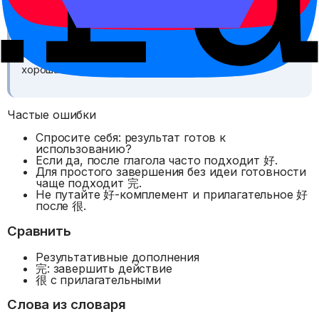
Обрати внимание
好 как комплемент не всегда оценивает качество. В
饭做好了 главный смысл — «готово», а не «еда
хорошая».
Частые ошибки
Спросите себя: результат готов к
использованию?
Если да, после глагола часто подходит 好.
Для простого завершения без идеи готовности
чаще подходит 完.
Не путайте 好-комплемент и прилагательное 好
после 很.
Сравнить
Результативные дополнения
完: завершить действие
很 с прилагательными
Слова из словаря