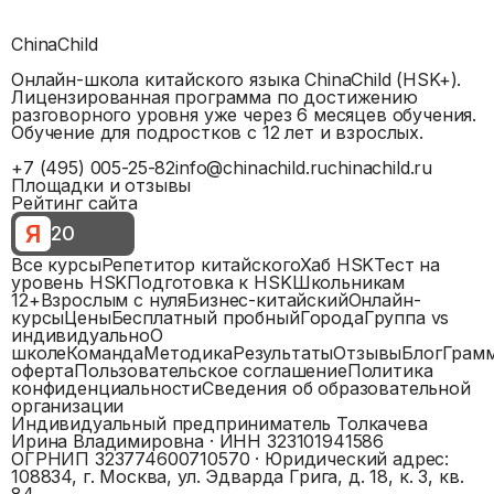
ChinaChild
Онлайн-школа китайского языка ChinaChild (HSK+).
Лицензированная программа по достижению
разговорного уровня уже через 6 месяцев обучения.
Обучение для подростков с 12 лет и взрослых.
+7 (495) 005-25-82
info@chinachild.ru
chinachild.ru
Площадки и отзывы
Рейтинг сайта
Я
20
Все курсы
Репетитор китайского
Хаб HSK
Тест на
уровень HSK
Подготовка к HSK
Школьникам
12+
Взрослым с нуля
Бизнес-китайский
Онлайн-
курсы
Цены
Бесплатный пробный
Города
Группа vs
индивидуально
О
школе
Команда
Методика
Результаты
Отзывы
Блог
Грам
оферта
Пользовательское соглашение
Политика
конфиденциальности
Сведения об образовательной
организации
Индивидуальный предприниматель Толкачева
Ирина Владимировна
· ИНН
323101941586
ОГРНИП
323774600710570
· Юридический адрес:
108834, г. Москва, ул. Эдварда Грига, д. 18, к. 3, кв.
84