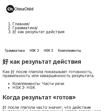
ChinaChild
Главная
/
Грамматика
/
好 как результат действия
Грамматика
HSK 3
HSK 3
Комплементы
好 как результат действия
Как 好 после глагола показывает готовность,
правильность или завершённость результата.
Комплементы
·
Части речи
HSK 3
·
HSK
Когда результат «готов»
好 после глагола часто значит, что действие