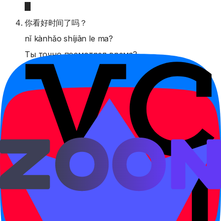
你看好时间了吗？
nǐ kànhǎo shíjiān le ma?
Ты точно посмотрел время?
我们说好了，明天见。
wǒmen shuōhǎo le, míngtiān jiàn.
Мы договорились, завтра увидимся.
门关好了。
mén guānhǎo le.
Дверь закрыта как следует.