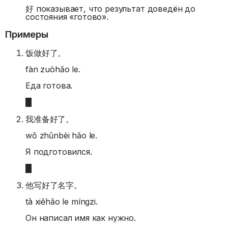
好 показывает, что результат доведён до
состояния «готово».
Примеры
饭做好了。
fàn zuòhǎo le.
Еда готова.
我准备好了。
wǒ zhǔnbèi hǎo le.
Я подготовился.
他写好了名字。
tā xiěhǎo le míngzi.
Он написал имя как нужно.