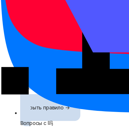
Обращения к людям
Как обращаться к старшим, знакомым, уч
Открыть правило →
Конструкция 把
Как 把 выносит объект перед глаголом, ког
Открыть правило →
比 с 更 / 最
更 усиливает сравнение, а 最 выделяет сам
Открыть правило →
Вопросы с 吗