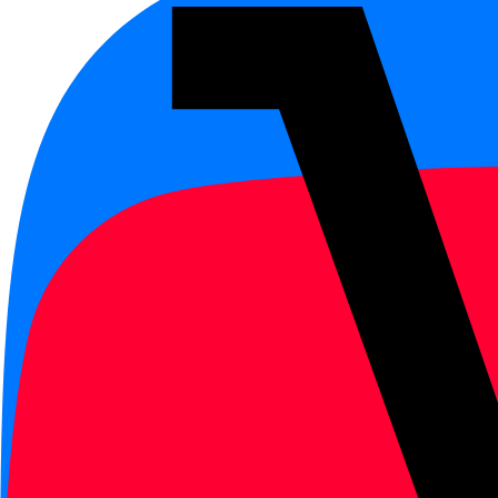
Иероглифы в слове
好
Примеры —
4 примера
这本书很好。
zhè běn shū hěn hǎo.
Эта книга очень хорошая.
你好吗？