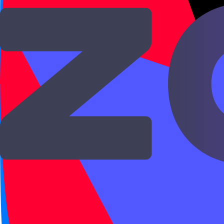
nǐ hǎo ma?
Как дела?
很好，谢谢。
hěn hǎo, xièxie.
Очень хорошо, спасибо.
今天天气很好。
jīntiān tiānqì hěn hǎo.
Сегодня хорошая погода.
Связанные правила