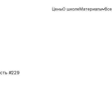
Цены
О школе
Материалы
Все
сть #
229