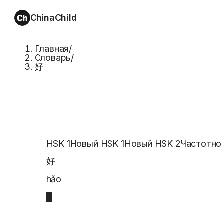
ChinaChild
Главная
/
Словарь
/
好
HSK 1
Новый HSK 1
Новый HSK 2
Частотно
好
hǎo