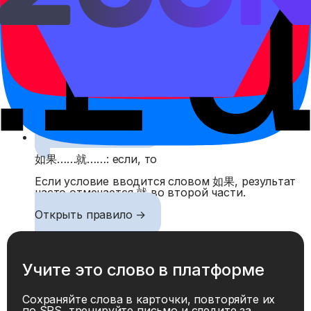
возможность и помогает говорить осторожно,
без полной уверенности.
Открыть правило →
又……又……: и…, и…
又……又…… перечисляет два качества или
действия, которые верны одновременно.
Открыть правило →
如果……就……: если, то
Если условие вводится словом 如果, результат
часто отмечается 就 во второй части.
Открыть правило →
Учите это слово в платформе
Сохраняйте слова в карточки, повторяйте их
по SRS, тренируйте письмо и следите за