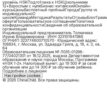
уровень HSK
Подготовка к HSK
Школьникам
12+
Взрослым с нуля
Бизнес-китайский
Онлайн-
курсы
Цены
Бесплатный пробный
Города
Группа vs
индивидуально
О
школе
Команда
Методика
Результаты
Отзывы
Блог
Грам
оферта
Пользовательское соглашение
Политика
конфиденциальности
Сведения об образовательной
организации
Индивидуальный предприниматель Толкачева
Ирина Владимировна
· ИНН
323101941586
ОГРНИП
323774600710570
· Юридический адрес:
108834, г. Москва, ул. Эдварда Грига, д. 18, к. 3, кв.
84
Образовательная лицензия №
Л035-01298-
77/04021301
от 18.12.2025, выдана
Департаментом
образования и науки города Москвы
. Программа
«
HSK 1-2
».
Налоговый вычет: до 19 500 ₽ за своё
обучение или до 14 300 ₽ за обучение ребёнка.
Подробнее о лицензии
Настройки cookies
©
2026
ChinaChild. Все права защищены.