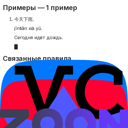
Примеры —
1 пример
今天下雨。
jīntiān xià yǔ.
Сегодня идёт дождь.
Связанные правила
常常 и 经常
常常 и 经常 говорят о частых, повторяющихся
действиях, но отличаются оттенком и стилем.
Открыть правило →
可能: возможно
可能 показывает предположение или