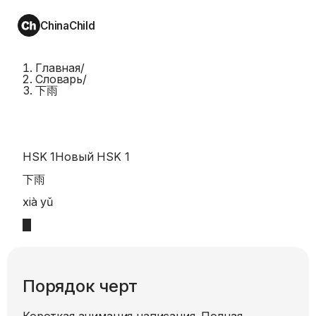
ChinaChild
Главная
/
Словарь
/
下雨
HSK 1
Новый HSK 1
下雨
xià yǔ
Порядок черт
Короткая анимация написания. Полная