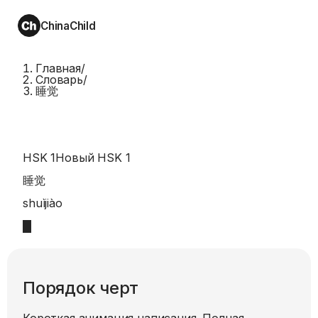
ChinaChild
Главная
/
Словарь
/
睡觉
HSK 1
Новый HSK 1
睡觉
shuìjiào
Порядок черт
Короткая анимация написания. Полная