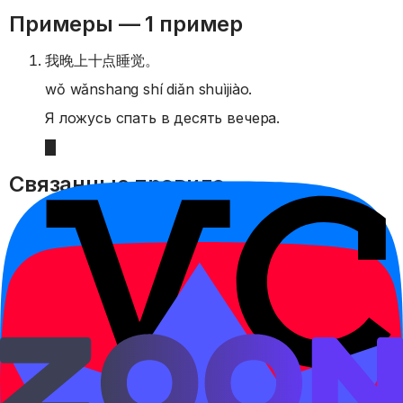
Примеры —
1 пример
我晚上十点睡觉。
wǒ wǎnshang shí diǎn shuìjiào.
Я ложусь спать в десять вечера.
Связанные правила
以前 и 以后
До и после события: как ставить 以前 и 以后 в
предложении.
Открыть правило →
得: надо, приходится
得 в чтении děi выражает необходимость: надо,