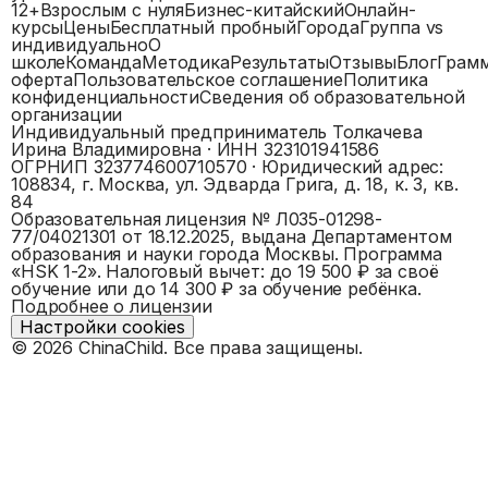
12+
Взрослым с нуля
Бизнес-китайский
Онлайн-
курсы
Цены
Бесплатный пробный
Города
Группа vs
индивидуально
О
школе
Команда
Методика
Результаты
Отзывы
Блог
Грам
оферта
Пользовательское соглашение
Политика
конфиденциальности
Сведения об образовательной
организации
Индивидуальный предприниматель Толкачева
Ирина Владимировна
· ИНН
323101941586
ОГРНИП
323774600710570
· Юридический адрес:
108834, г. Москва, ул. Эдварда Грига, д. 18, к. 3, кв.
84
Образовательная лицензия №
Л035-01298-
77/04021301
от 18.12.2025, выдана
Департаментом
образования и науки города Москвы
. Программа
«
HSK 1-2
».
Налоговый вычет: до 19 500 ₽ за своё
обучение или до 14 300 ₽ за обучение ребёнка.
Подробнее о лицензии
Настройки cookies
©
2026
ChinaChild. Все права защищены.