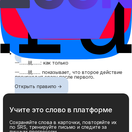
придётся, нужно сделать.
Открыть правило →
在, 正在 и 着
在 и 正在 отмечают действие в процессе, 着 —
продолжающееся состояние.
Открыть правило →
一……就……: как только
一……就…… показывает, что второе действие
происходит сразу после первого.
Открыть правило →
Учите это слово в платформе
Сохраняйте слова в карточки, повторяйте их
по SRS, тренируйте письмо и следите за
личным прогрессом.