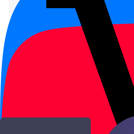
Значения
1
.
Момент или время действия.