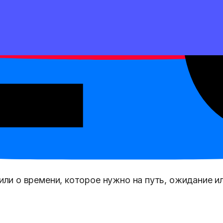
ило, условие или действие, без которого нельзя 
и типичное поведение, часто с оценкой говоряще
ли о времени, которое нужно на путь, ожидание ил