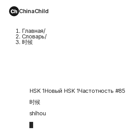
ChinaChild
Главная
/
Словарь
/
时候
HSK 1
Новый HSK 1
Частотность #
85
时候
shíhou