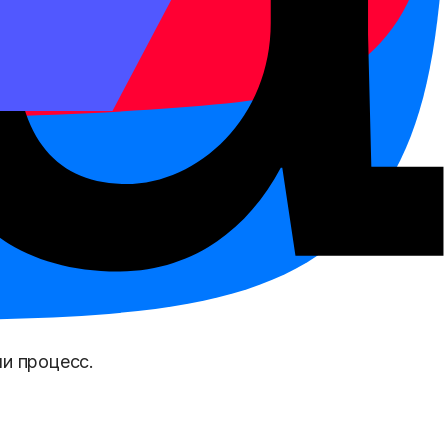
обойтись.
го.
и процесс.