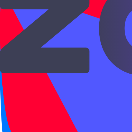
Иероглифы в слове
时
候
Примеры —
1 пример
你什么时候来？
nǐ shénme shíhou lái?
Когда ты придёшь?