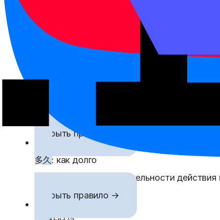
Связанные правила
必须: обязательно, необходимо
必须 выражает строгую необходимость: прав
Открыть правило →
总是: всегда
总是 показывает повторяющуюся привычку ил
Открыть правило →
多久: как долго
多久 спрашивает о длительности действия и
Открыть правило →