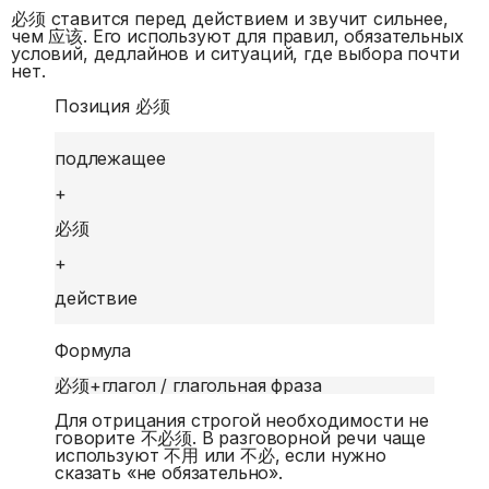
必须 ставится перед действием и звучит сильнее,
чем 应该. Его используют для правил, обязательных
условий, дедлайнов и ситуаций, где выбора почти
нет.
Позиция 必须
подлежащее
+
必须
+
действие
Формула
必须
+
глагол / глагольная фраза
Для отрицания строгой необходимости не
говорите 不必须. В разговорной речи чаще
используют 不用 или 不必, если нужно
сказать «не обязательно».