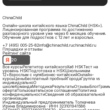
ChinaChild
Онлайн-школа китайского языка ChinaChild (HSK+).
Лицензированная программа по достижению
разговорного уровня уже через 6 месяцев обучения.
Обучение для подростков с 12 лет и взрослых.
+7 (495) 005-25-82
info@chinachild.ru
chinachild.ru
Площадки и отзывы
Рейтинг сайта
Я
20
Все курсы
Репетитор китайского
Хаб HSK
Тест на
уровень HSK
Подготовка к HSK
Школьникам
12+
Взрослым с нуля
Бизнес-китайский
Онлайн-
курсы
Цены
Бесплатный пробный
Города
Группа vs
индивидуально
О
школе
Команда
Методика
Результаты
Отзывы
Блог
Грам
оферта
Пользовательское соглашение
Политика
конфиденциальности
Сведения об образовательной
организации
Индивидуальный предприниматель Толкачева
Ирина Владимировна
· ИНН
323101941586
ОГРНИП
323774600710570
· Юридический адрес: