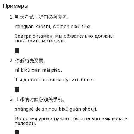
Примеры
明天考试，我们必须复习。
míngtiān kǎoshì, wǒmen bìxū fùxí.
Завтра экзамен, мы обязательно должны
повторить материал.
你必须先买票。
nǐ bìxū xiān mǎi piào.
Ты должен сначала купить билет.
上课的时候必须关手机。
shàngkè de shíhou bìxū guān shǒujī.
Во время урока нужно обязательно выключать
телефон.