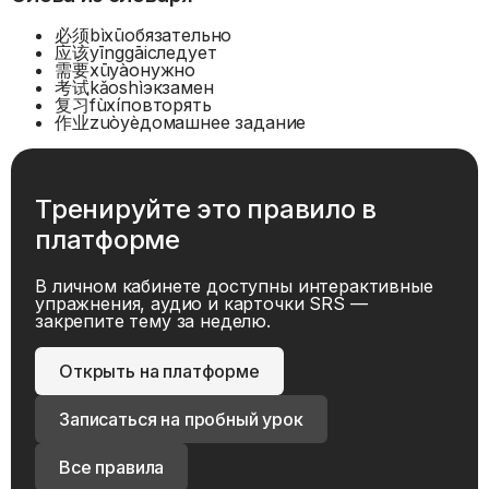
必须
bìxū
обязательно
应该
yīnggāi
следует
需要
xūyào
нужно
考试
kǎoshì
экзамен
复习
fùxí
повторять
作业
zuòyè
домашнее задание
Тренируйте это правило в
платформе
В личном кабинете доступны интерактивные
упражнения, аудио и карточки SRS —
закрепите тему за неделю.
Открыть на платформе
Записаться на пробный урок
Все правила