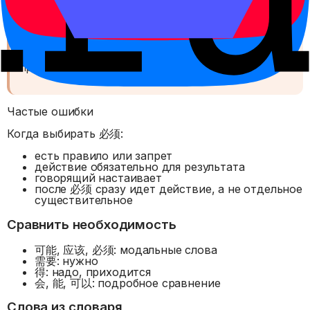
Важно
必须 звучит требовательно. Для мягкого совета
лучше использовать 应该, а для потребности в
предмете или действии часто подходит 需要.
Частые ошибки
Когда выбирать 必须:
есть правило или запрет
действие обязательно для результата
говорящий настаивает
после 必须 сразу идет действие, а не отдельное
существительное
Сравнить необходимость
可能, 应该, 必须: модальные слова
需要: нужно
得: надо, приходится
会, 能, 可以: подробное сравнение
Слова из словаря