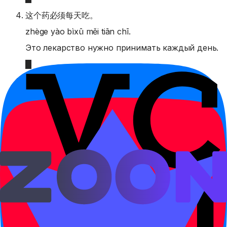
这个药必须每天吃。
zhège yào bìxū měi tiān chī.
Это лекарство нужно принимать каждый день.
我今天必须把作业写完。
wǒ jīntiān bìxū bǎ zuòyè xiě wán.
Сегодня я обязательно должен дописать
домашнее задание.
这里不能停车，你必须走。
zhèlǐ bù néng tíng chē, nǐ bìxū zǒu.
Здесь нельзя парковаться, тебе нужно уехать.