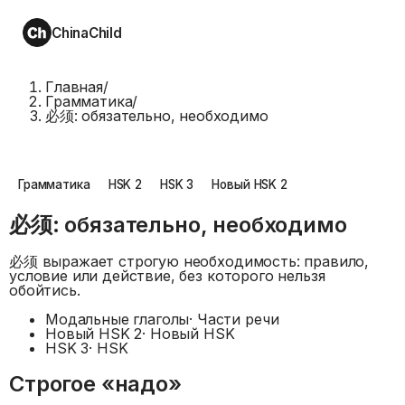
ChinaChild
Главная
/
Грамматика
/
必须: обязательно, необходимо
Грамматика
HSK 2
HSK 3
Новый HSK 2
必须: обязательно, необходимо
必须 выражает строгую необходимость: правило,
условие или действие, без которого нельзя
обойтись.
Модальные глаголы
·
Части речи
Новый HSK 2
·
Новый HSK
HSK 3
·
HSK
Строгое «надо»