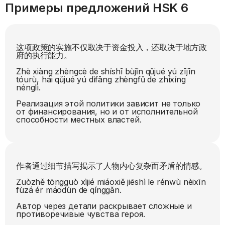
Примеры предложений HSK
6
这项政策的实施不仅取决于资金投入，还取决于地方政
府的执行能力。
Zhè xiàng zhèngcè de shíshī bùjǐn qǔjué yú zījīn
tóurù, hái qǔjué yú dìfāng zhèngfǔ de zhíxíng
nénglì.
Реализация этой политики зависит не только
от финансирования, но и от исполнительной
способности местных властей.
作者通过细节描写揭示了人物内心复杂而矛盾的情感。
Zuòzhě tōngguò xìjié miáoxiě jiēshì le rénwù nèixīn
fùzá ér máodùn de qínggǎn.
Автор через детали раскрывает сложные и
противоречивые чувства героя.