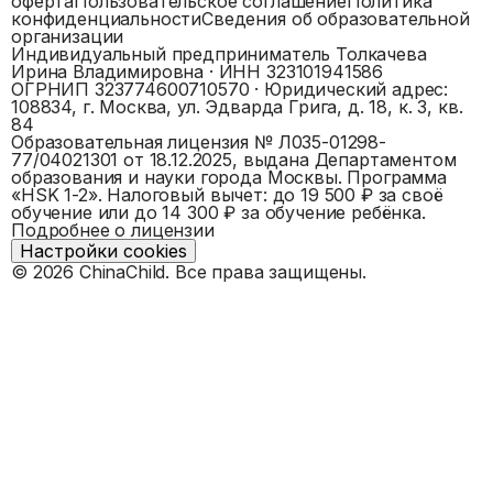
оферта
Пользовательское соглашение
Политика
конфиденциальности
Сведения об образовательной
организации
Индивидуальный предприниматель Толкачева
Ирина Владимировна
· ИНН
323101941586
ОГРНИП
323774600710570
· Юридический адрес:
108834, г. Москва, ул. Эдварда Грига, д. 18, к. 3, кв.
84
Образовательная лицензия №
Л035-01298-
77/04021301
от 18.12.2025, выдана
Департаментом
образования и науки города Москвы
. Программа
«
HSK 1-2
».
Налоговый вычет: до 19 500 ₽ за своё
обучение или до 14 300 ₽ за обучение ребёнка.
Подробнее о лицензии
Настройки cookies
©
2026
ChinaChild. Все права защищены.