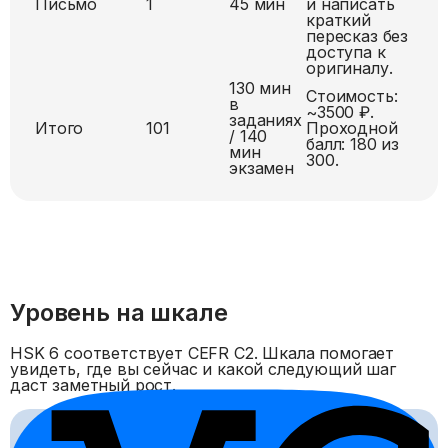
Письмо
1
45
мин
и написать
краткий
пересказ без
доступа к
оригиналу.
130
мин
Стоимость:
в
~3500 ₽
.
заданиях
Итого
101
Проходной
/
140
балл:
180 из
мин
300
.
экзамен
Уровень на шкале
HSK
6
соответствует CEFR
C2
. Шкала помогает
увидеть, где вы сейчас и какой следующий шаг
даст заметный рост.
HSK
1
HSK
2
HSK
3
HSK
4
HSK
5
HSK
6