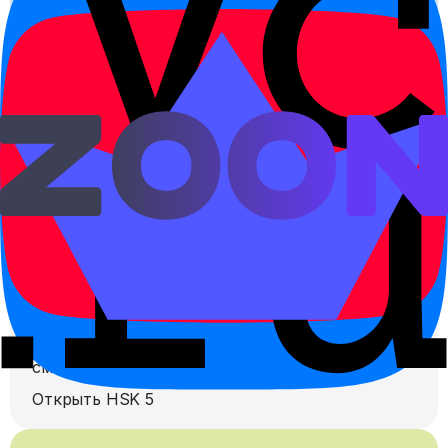
A1
A2
B1
B2
C1
C2
Чем отличается от соседних
уровней
← HSK 5
Что уже должно быть понятно
После HSK 5 главная сложность - не
количество слов, а скорость, стиль и умение
сжать большой китайский текст без потери
смысла.
Открыть HSK
5