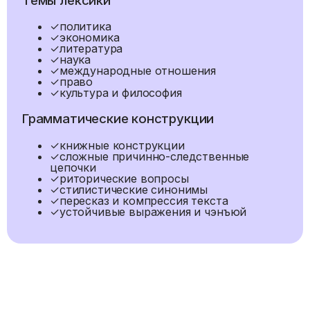
Темы лексики
✓
политика
✓
экономика
✓
литература
✓
наука
✓
международные отношения
✓
право
✓
культура и философия
Грамматические конструкции
✓
книжные конструкции
✓
сложные причинно-следственные
цепочки
✓
риторические вопросы
✓
стилистические синонимы
✓
пересказ и компрессия текста
✓
устойчивые выражения и чэнъюй