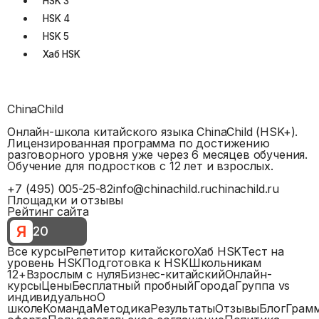
HSK
3
HSK
4
HSK
5
Хаб HSK
ChinaChild
Онлайн-школа китайского языка ChinaChild (HSK+).
Лицензированная программа по достижению
разговорного уровня уже через 6 месяцев обучения.
Обучение для подростков с 12 лет и взрослых.
+7 (495) 005-25-82
info@chinachild.ru
chinachild.ru
Площадки и отзывы
Рейтинг сайта
Я
20
Все курсы
Репетитор китайского
Хаб HSK
Тест на
уровень HSK
Подготовка к HSK
Школьникам
12+
Взрослым с нуля
Бизнес-китайский
Онлайн-
курсы
Цены
Бесплатный пробный
Города
Группа vs
индивидуально
О
школе
Команда
Методика
Результаты
Отзывы
Блог
Грам