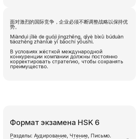
面对激烈的国际竞争，企业必须不断调整战略以保持优
势。
Miànduì jīliè de guójì jìngzhēng, qǐyè bìxū búduàn
tiáozhěng zhànlüè yǐ bǎochí yōushì.
В условиях жёсткой международной
конкуренции компании должны постоянно
корректировать стратегию, чтобы сохранять
преимущество.
Формат экзамена HSK
6
Разделы:
Аудирование, Чтение, Письмо
.