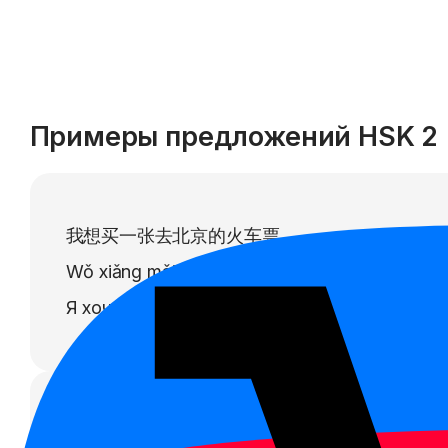
Примеры предложений HSK
2
我想买一张去北京的火车票。
Wǒ xiǎng mǎi yì zhāng qù Běijīng de huǒchē pi
Я хочу купить билет на поезд до Пекина.
你明天为什么不来上课？