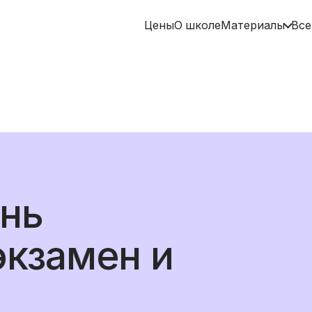
Цены
О школе
Материалы
Все
ень
экзамен и