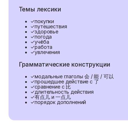
Темы лексики
✓
покупки
✓
путешествия
✓
здоровье
✓
погода
✓
учёба
✓
работа
✓
увлечения
Грамматические конструкции
✓
модальные глаголы 会 / 能 / 可以
✓
прошедшее действие с 了
✓
сравнение с 比
✓
длительность действия
✓
有点儿 и 一点儿
✓
порядок дополнений