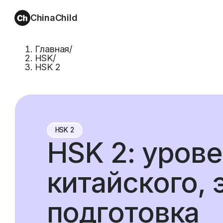
ChinaChild
Главная
/
HSK
/
HSK 2
HSK 2
HSK 2: уров
китайского, 
подготовка