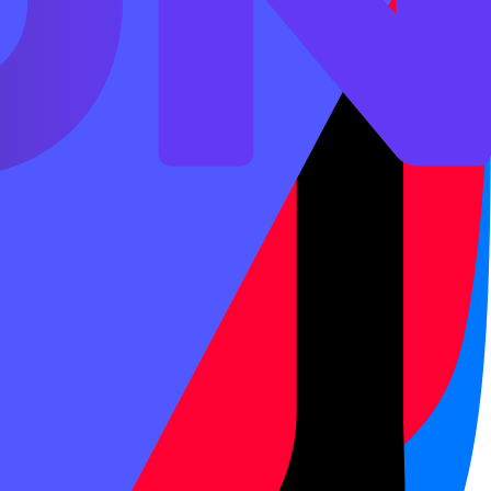
зависит от центра, ориентир -
~1200 ₽
.
ние заданий
вые темы, выбор правильной картинки или
явлений, диалогов и простых текстов.
:
120 из 200
.