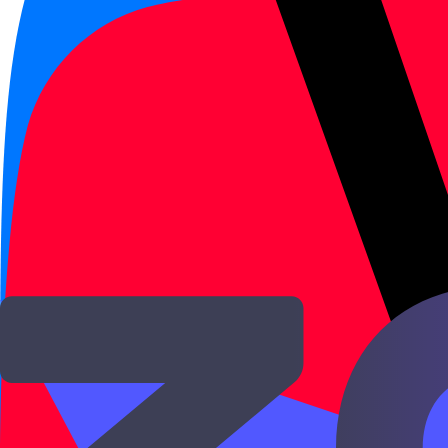
Nǐ míngtiān wèishénme bù lái shàngkè?
Почему ты завтра не придёшь на занятие?
这个菜很好吃，但是有点儿辣。
Zhège cài hěn hǎochī, dànshì yǒudiǎnr là.
Это блюдо вкусное, но немного острое.