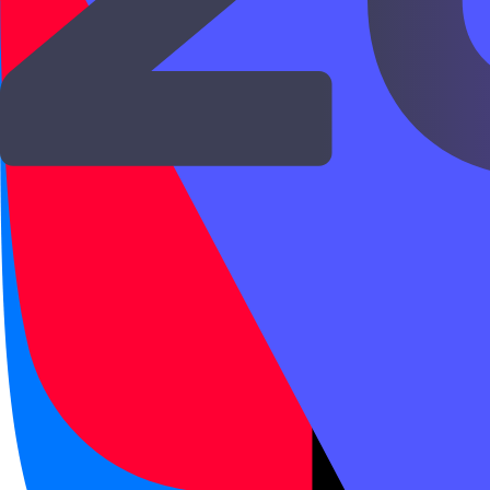
Формат экзамена HSK
2
Разделы:
Аудирование, Чтение
. Проходной 
Раздел
Вопросов
Время
Аудирование
35
25
мин
Чтение
25
22
мин
47
мин в заданиях 
Итого
60
экзамен