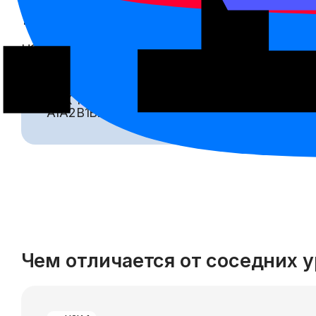
Уровень на шкале
HSK
2
соответствует CEFR
A2
. Шкала помогает
HSK
1
HSK
2
HSK
3
HSK
4
HSK
5
HSK
6
A1
A2
B1
B2
C1
C2
Чем отличается от соседних 