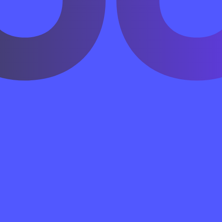
балл -
120 из 200
. Регистрационный сбор в России 
Описа
Диалоги и короткие монологи на быто
ответа.
Понимание коротких предложений, объ
/
60 мин
Стоимость:
~1200 ₽
. Проходной балл