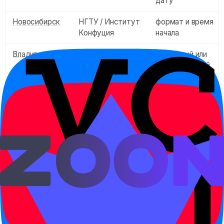
дату
Новосибирск
НГТУ / Институт
формат и время
Конфуция
начала
Владивосток
ДВФУ /
бумажный или
Институт
компьютерный
Конфуция
формат
Краснодар
КубГУ /
актуальность
Институт
расписания
Конфуция
Ростов-на-
ЮФУ / Институт
даты и контакт
Дону
Конфуция
ответственного
Красноярск
КГПУ / Институт
уровни HSKK и
Конфуция
дедлайны
Благовещенск
БГПУ / Институт
правила
Конфуция
допуска и