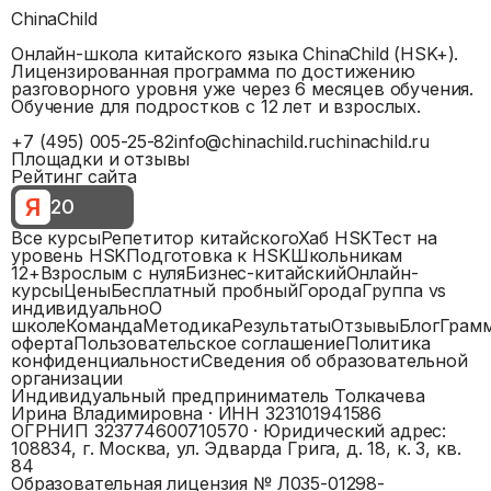
ChinaChild
Онлайн-школа китайского языка ChinaChild (HSK+).
Лицензированная программа по достижению
разговорного уровня уже через 6 месяцев обучения.
Обучение для подростков с 12 лет и взрослых.
+7 (495) 005-25-82
info@chinachild.ru
chinachild.ru
Площадки и отзывы
Рейтинг сайта
Я
20
Все курсы
Репетитор китайского
Хаб HSK
Тест на
уровень HSK
Подготовка к HSK
Школьникам
12+
Взрослым с нуля
Бизнес-китайский
Онлайн-
курсы
Цены
Бесплатный пробный
Города
Группа vs
индивидуально
О
школе
Команда
Методика
Результаты
Отзывы
Блог
Грам
оферта
Пользовательское соглашение
Политика
конфиденциальности
Сведения об образовательной
организации
Индивидуальный предприниматель Толкачева
Ирина Владимировна
· ИНН
323101941586
ОГРНИП
323774600710570
· Юридический адрес:
108834, г. Москва, ул. Эдварда Грига, д. 18, к. 3, кв.
84
Образовательная лицензия №
Л035-01298-