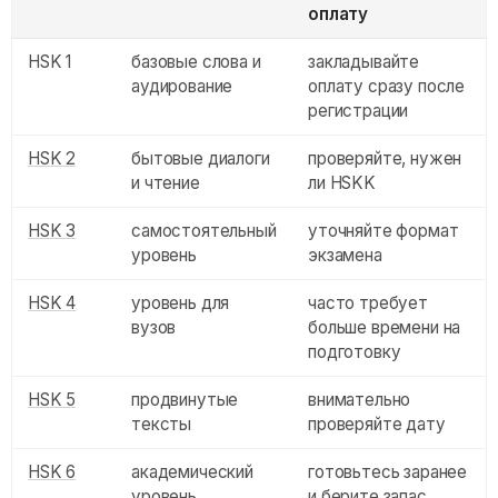
оплату
HSK 1
базовые слова и
закладывайте
аудирование
оплату сразу после
регистрации
HSK 2
бытовые диалоги
проверяйте, нужен
и чтение
ли HSKK
HSK 3
самостоятельный
уточняйте формат
уровень
экзамена
HSK 4
уровень для
часто требует
вузов
больше времени на
подготовку
HSK 5
продвинутые
внимательно
тексты
проверяйте дату
HSK 6
академический
готовьтесь заранее
уровень
и берите запас