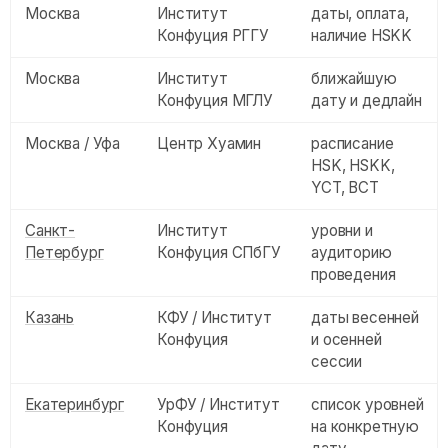
Москва
Институт
даты, оплата,
Конфуция РГГУ
наличие HSKK
Москва
Институт
ближайшую
Конфуция МГЛУ
дату и дедлайн
Москва / Уфа
Центр Хуамин
расписание
HSK, HSKK,
YCT, BCT
Санкт-
Институт
уровни и
Петербург
Конфуция СПбГУ
аудиторию
проведения
Казань
КФУ / Институт
даты весенней
Конфуция
и осенней
сессии
Екатеринбург
УрФУ / Институт
список уровней
Конфуция
на конкретную