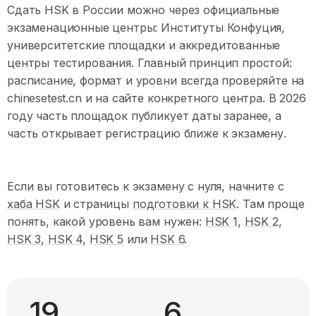
Сдать HSK в России можно через официальные
экзаменационные центры: Институты Конфуция,
университетские площадки и аккредитованные
центры тестирования. Главный принцип простой:
расписание, формат и уровни всегда проверяйте на
chinesetest.cn и на сайте конкретного центра. В 2026
году часть площадок публикует даты заранее, а
часть открывает регистрацию ближе к экзамену.
Если вы готовитесь к экзамену с нуля, начните с
хаба HSK
и страницы
подготовки к HSK
. Там проще
понять, какой уровень вам нужен:
HSK 1
,
HSK 2
,
HSK 3
,
HSK 4
,
HSK 5
или
HSK 6
.
19
6
городов с центрами HSK
уровней HSK + HSKK