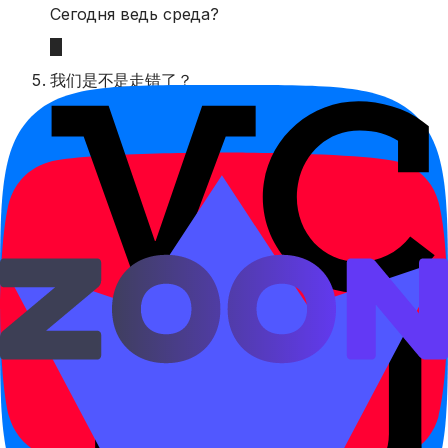
Сегодня ведь среда?
我们是不是走错了？
wǒmen shì bu shì zǒu cuò le?
Мы ведь пошли не туда?
这个字是不是这样写？
zhège zì shì bu shì zhèyàng xiě?
Этот иероглиф ведь так пишется?
Правило
是不是 часто проверяет предположение, а 吗 задает
более нейтральный вопрос. Сравните: 你是学生吗？ и