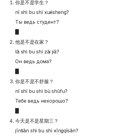
你是不是学生？
nǐ shì bu shì xuésheng?
Ты ведь студент?
他是不是在家？
tā shì bu shì zài jiā?
Он ведь дома?
你是不是不舒服？
nǐ shì bu shì bù shūfu?
Тебе ведь нехорошо?
今天是不是星期三？
jīntiān shì bu shì xīngqīsān?