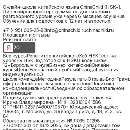
Онлайн-школа китайского языка ChinaChild (HSK+).
Лицензированная программа по достижению
разговорного уровня уже через 6 месяцев обучения.
Обучение для подростков с 12 лет и взрослых.
+7 (495) 005-25-82
info@chinachild.ru
chinachild.ru
Площадки и отзывы
Рейтинг сайта
Я
20
Все курсы
Репетитор китайского
Хаб HSK
Тест на
уровень HSK
Подготовка к HSK
Школьникам
12+
Взрослым с нуля
Бизнес-китайский
Онлайн-
курсы
Цены
Бесплатный пробный
Города
Группа vs
индивидуально
О
школе
Команда
Методика
Результаты
Отзывы
Блог
Грам
оферта
Пользовательское соглашение
Политика
конфиденциальности
Сведения об образовательной
организации
Индивидуальный предприниматель Толкачева
Ирина Владимировна
· ИНН
323101941586
ОГРНИП
323774600710570
· Юридический адрес:
108834, г. Москва, ул. Эдварда Грига, д. 18, к. 3, кв.
84
Образовательная лицензия №
Л035-01298-
77/04021301
от 18.12.2025, выдана
Департаментом
образования и науки города Москвы
. Программа