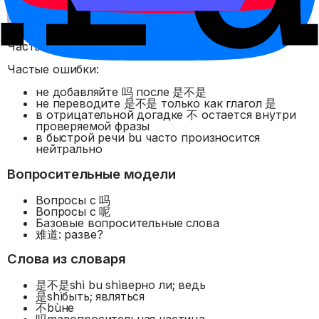
你是不是学生？
Частые ошибки
Частые ошибки:
не добавляйте 吗 после 是不是
не переводите 是不是 только как глагол 是
в отрицательной догадке 不 остается внутри
проверяемой фразы
в быстрой речи bu часто произносится
нейтрально
Вопросительные модели
Вопросы с 吗
Вопросы с 呢
Базовые вопросительные слова
难道: разве?
Слова из словаря
是不是
shì bu shì
верно ли; ведь
是
shì
быть; являться
不
bù
не
吗
ma
вопросительная частица