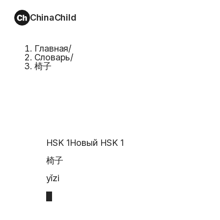
ChinaChild
Главная
/
Словарь
/
椅子
HSK 1
Новый HSK 1
椅子
yǐzi