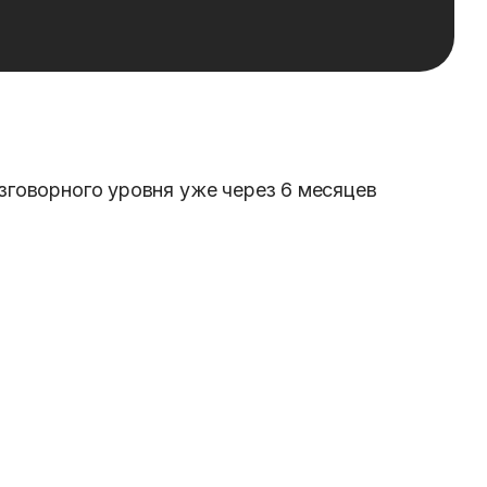
зговорного уровня уже через 6 месяцев
ослым с нуля
Бизнес-китайский
Онлайн-
я оферта
Пользовательское
в. 84