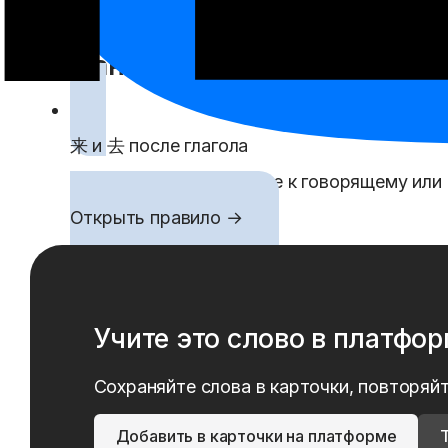
Стул рядом со столом.
Связанные правила
来 и 去 после глагола
来 показывает движение к говорящему или 
Открыть правило →
Учите это слово в платфо
Сохраняйте слова в карточки, повторяйт