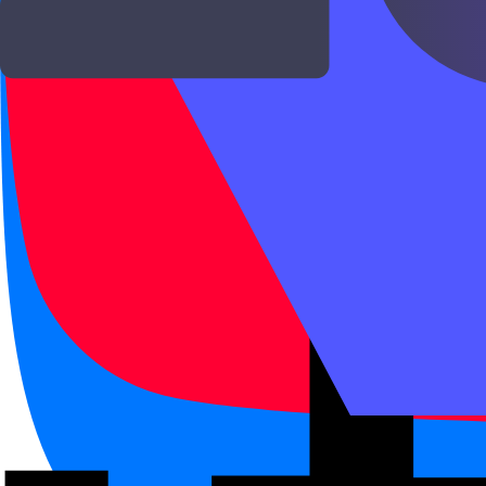
1
.
Стул.
Иероглифы в слове
椅
子
Примеры —
1 пример
椅子在桌子旁边。
yǐzi zài zhuōzi pángbiān.