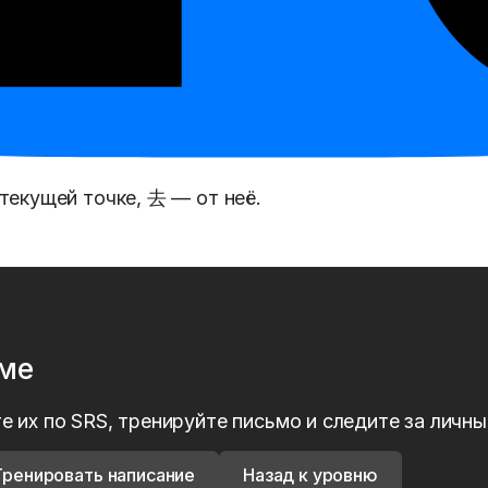
текущей точке, 去 — от неё.
рме
е их по SRS, тренируйте письмо и следите за личн