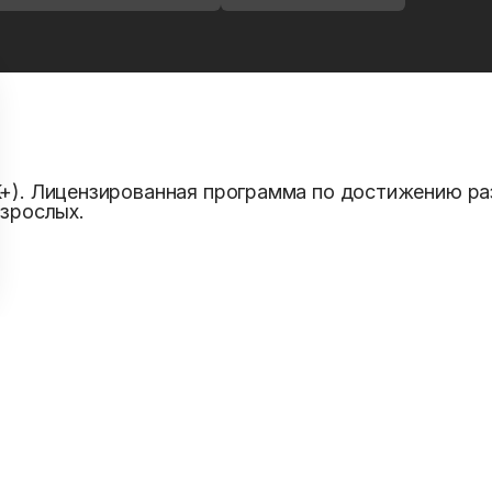
Тренировать написание
Назад к уровню
K+). Лицензированная программа по достижению ра
взрослых.
u
а уровень HSK
Подготовка к HSK
Школьникам 12+
Взр
vs индивидуально
О
г
Грамматика
Словарь
Глоссарий
Лицензия
Публична
ения об образовательной организации
Ирина Владимировна
· ИНН
323101941586
с:
108834, г. Москва, ул. Эдварда Грига, д. 18, к. 3, к