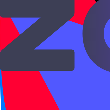
1
.
Внешне привлекательный.
Иероглифы в слове
漂
亮
Примеры —
4 примера
北京很漂亮。
běijīng hěn piàoliang.
Пекин красивый.