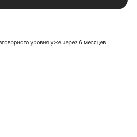
зговорного уровня уже через 6 месяцев
ослым с нуля
Бизнес-китайский
Онлайн-
я оферта
Пользовательское
в. 84
ования и науки города Москвы
. Программа
дробнее о лицензии