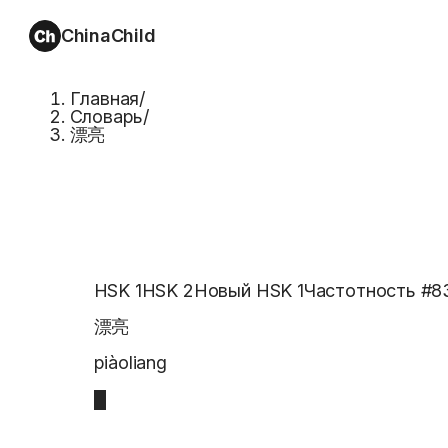
ChinaChild
Главная
/
Словарь
/
漂亮
HSK 1
HSK 2
Новый HSK 1
Частотность #
8
漂亮
piàoliang