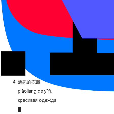
她很漂亮。
tā hěn piàoliang.
Она красивая.
这个公园很漂亮。
zhège gōngyuán hěn piàoliang.
Этот парк красивый.
漂亮的衣服
piàoliang de yīfu
красивая одежда