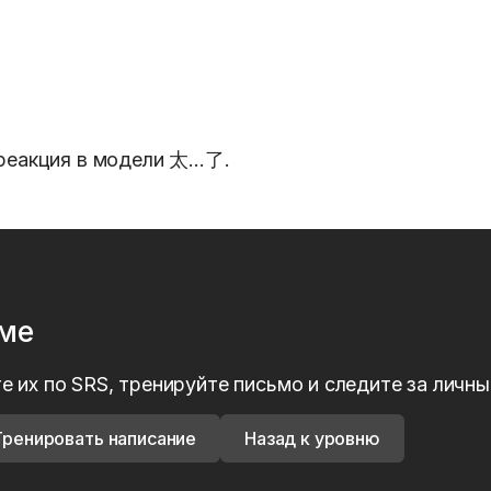
 реакция в модели 太…了.
рме
е их по SRS, тренируйте письмо и следите за личн
Тренировать написание
Назад к уровню