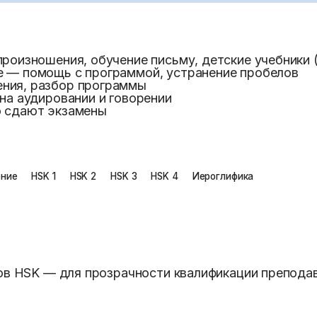
произношения, обучение письму, детские учебники (
е — помощь с программой, устранение пробелов
ения, разбор программы
 на аудировании и говорении
о сдают экзамены
ение
HSK 1
HSK 2
HSK 3
HSK 4
Иероглифика
в HSK — для прозрачности квалификации преподав