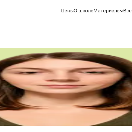
Цены
О школе
Материалы
Все
ова
оковед