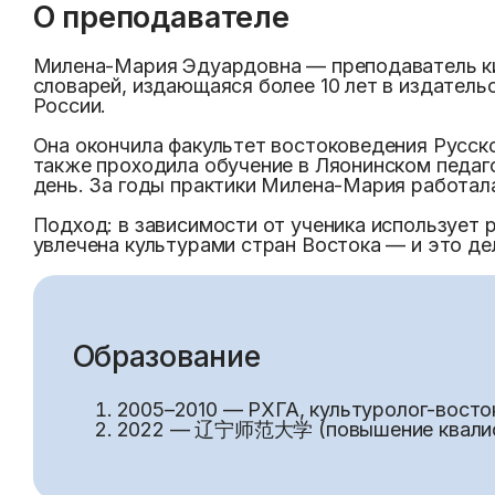
О преподавателе
Милена-Мария Эдуардовна — преподаватель кит
словарей, издающаяся более 10 лет в издатель
России.
Она окончила факультет востоковедения Русско
также проходила обучение в Ляонинском педа
день. За годы практики Милена-Мария работала
Подход: в зависимости от ученика использует 
увлечена культурами стран Востока — и это д
Образование
2005–2010 — РХГА, культуролог-восто
2022 — 辽宁师范大学 (повышение квалиф