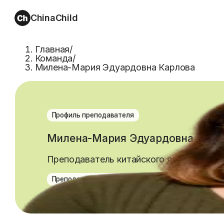
ChinaChild
Главная
/
Команда
/
Милена-Мария Эдуардовна Карлова
Профиль преподавателя
Милена-Мария Эдуардовна Карл
Преподаватель китайского языка, вост
Преподаватель школы, опыт более 13 лет