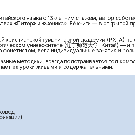
айского языка с 13-летним стажем, автор собств
ствах «Питер» и «Феникс». Её книги — в открытой 
й христианской гуманитарной академии (РХГА) по 
гогическом университете (辽宁师范大学, Китай) — и п
 фонетистом, вела индивидуальные занятия и боль
разные методики, всегда подстраивается под комф
елает её уроки живыми и содержательными.
ковед
икации)