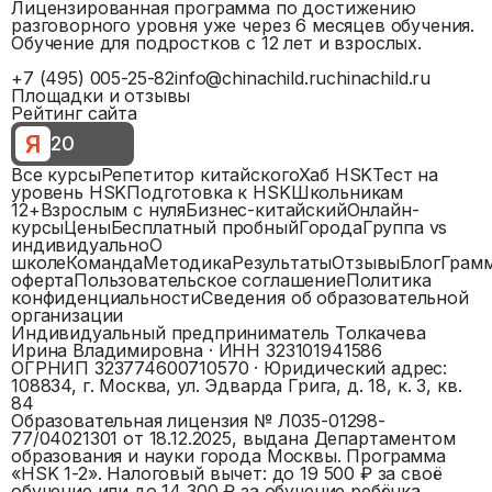
Лицензированная программа по достижению
разговорного уровня уже через 6 месяцев обучения.
Обучение для подростков с 12 лет и взрослых.
+7 (495) 005-25-82
info@chinachild.ru
chinachild.ru
Площадки и отзывы
Рейтинг сайта
Я
20
Все курсы
Репетитор китайского
Хаб HSK
Тест на
уровень HSK
Подготовка к HSK
Школьникам
12+
Взрослым с нуля
Бизнес-китайский
Онлайн-
курсы
Цены
Бесплатный пробный
Города
Группа vs
индивидуально
О
школе
Команда
Методика
Результаты
Отзывы
Блог
Грам
оферта
Пользовательское соглашение
Политика
конфиденциальности
Сведения об образовательной
организации
Индивидуальный предприниматель Толкачева
Ирина Владимировна
· ИНН
323101941586
ОГРНИП
323774600710570
· Юридический адрес:
108834, г. Москва, ул. Эдварда Грига, д. 18, к. 3, кв.
84
Образовательная лицензия №
Л035-01298-
77/04021301
от 18.12.2025, выдана
Департаментом
образования и науки города Москвы
. Программа
«
HSK 1-2
».
Налоговый вычет: до 19 500 ₽ за своё
обучение или до 14 300 ₽ за обучение ребёнка.