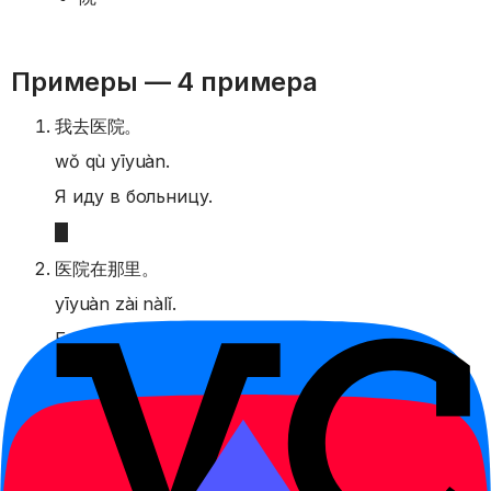
Примеры —
4 примера
我去医院。
wǒ qù yīyuàn.
Я иду в больницу.
医院在那里。
yīyuàn zài nàlǐ.
Больница вон там.
他去医院了。
tā qù yīyuàn le.
Он пошёл в больницу.