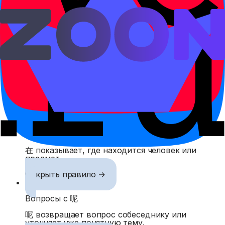
这家医院很大。
zhè jiā yīyuàn hěn dà.
Эта больница большая.
Связанные правила
Местонахождение с 在
在 показывает, где находится человек или
предмет.
Открыть правило →
Вопросы с 呢
呢 возвращает вопрос собеседнику или
уточняет уже понятную тему.