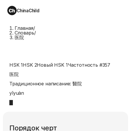
ChinaChild
Главная
/
Словарь
/
医院
HSK 1
HSK 2
Новый HSK 1
Частотность #
357
医院
Традиционное написание:
醫院
yīyuàn
Порядок черт