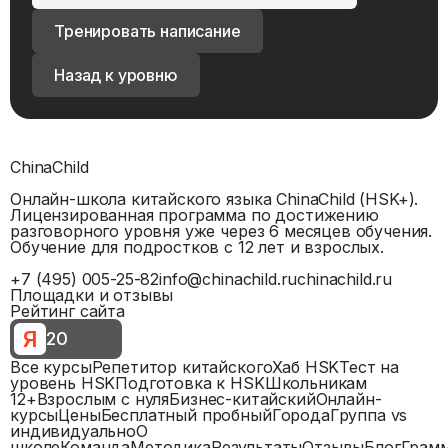
Тренировать написание
Назад к уровню
ChinaChild
Онлайн-школа китайского языка ChinaChild (HSK+).
Лицензированная программа по достижению
разговорного уровня уже через 6 месяцев обучения.
Обучение для подростков с 12 лет и взрослых.
+7 (495) 005-25-82
info@chinachild.ru
chinachild.ru
Площадки и отзывы
Рейтинг сайта
Я
20
Все курсы
Репетитор китайского
Хаб HSK
Тест на
уровень HSK
Подготовка к HSK
Школьникам
12+
Взрослым с нуля
Бизнес-китайский
Онлайн-
курсы
Цены
Бесплатный пробный
Города
Группа vs
индивидуально
О
школе
Команда
Методика
Результаты
Отзывы
Блог
Грам