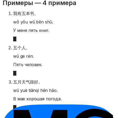
Примеры —
4 примера
我有五本书。
wǒ yǒu wǔ běn shū.
У меня пять книг.
五个人。
wǔ ge rén.
Пять человек.
五月天气很好。
wǔ yuè tiānqì hěn hǎo.
В мае хорошая погода.
我五点回家。