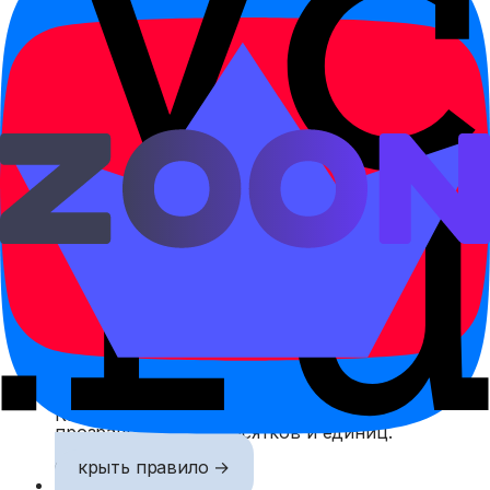
wǒ wǔ diǎn huí jiā.
Я вернусь домой в пять.
Связанные правила
Числительные до 10 000
Количественные числительные используются
для счёта предметов, людей, действий и
повторений.
Открыть правило →
Числа 1–100
Китайские числа до ста строятся по
прозрачной схеме десятков и единиц.
Открыть правило →