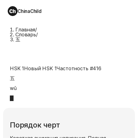
ChinaChild
Главная
/
Словарь
/
五
HSK 1
Новый HSK 1
Частотность #
416
五
wǔ
Порядок черт
Короткая анимация написания. Полная