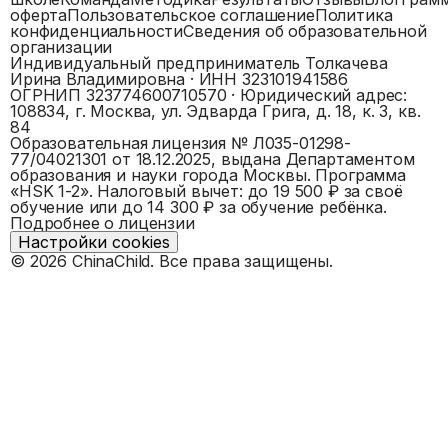
оферта
Пользовательское соглашение
Политика
конфиденциальности
Сведения об образовательной
организации
Индивидуальный предприниматель Толкачева
Ирина Владимировна
· ИНН
323101941586
ОГРНИП
323774600710570
· Юридический адрес:
108834, г. Москва, ул. Эдварда Грига, д. 18, к. 3, кв.
84
Образовательная лицензия №
Л035-01298-
77/04021301
от 18.12.2025, выдана
Департаментом
образования и науки города Москвы
. Программа
«
HSK 1-2
».
Налоговый вычет: до 19 500 ₽ за своё
обучение или до 14 300 ₽ за обучение ребёнка.
Подробнее о лицензии
Настройки cookies
©
2026
ChinaChild. Все права защищены.