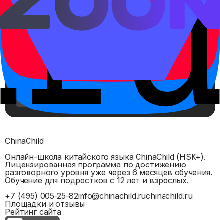
Учите эти слова на платформе
Интерактивные карточки SRS, аудио,
тренажёр написания иероглифов и прогресс —
всё в одном месте.
Открыть уровень в платформе
Записаться на пробный урок
ChinaChild
Онлайн-школа китайского языка ChinaChild (HSK+).
Лицензированная программа по достижению
разговорного уровня уже через 6 месяцев обучения.
Обучение для подростков с 12 лет и взрослых.
+7 (495) 005-25-82
info@chinachild.ru
chinachild.ru
Площадки и отзывы
Рейтинг сайта