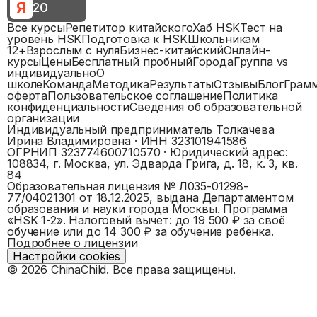
Я
20
Все курсы
Репетитор китайского
Хаб HSK
Тест на
уровень HSK
Подготовка к HSK
Школьникам
12+
Взрослым с нуля
Бизнес-китайский
Онлайн-
курсы
Цены
Бесплатный пробный
Города
Группа vs
индивидуально
О
школе
Команда
Методика
Результаты
Отзывы
Блог
Грам
оферта
Пользовательское соглашение
Политика
конфиденциальности
Сведения об образовательной
организации
Индивидуальный предприниматель Толкачева
Ирина Владимировна
· ИНН
323101941586
ОГРНИП
323774600710570
· Юридический адрес:
108834, г. Москва, ул. Эдварда Грига, д. 18, к. 3, кв.
84
Образовательная лицензия №
Л035-01298-
77/04021301
от 18.12.2025, выдана
Департаментом
образования и науки города Москвы
. Программа
«
HSK 1-2
».
Налоговый вычет: до 19 500 ₽ за своё
обучение или до 14 300 ₽ за обучение ребёнка.
Подробнее о лицензии
Настройки cookies
©
2026
ChinaChild. Все права защищены.